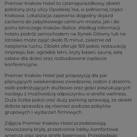
Premier Kraków Hotel to czterogwiazdkowy obiekt
położony przy ulicy Opolskiej 14a, w północnej części
Krakowa. Lokalizacja zapewnia dogodny dojazd
zarówno do zabytkowego centrum miasta, jak i do
portu lotniczego Kraków-Balice. Według informacji
hotelu podróż samochodem na Rynek Główny lub na
lotnisko może zająć około 15 minut, zależnie od
natężenia ruchu. Obiekt oferuje 169 pokoi, restaurację
Impresja, bar, ogródek letni, kryty basen, saunę, salę
zabaw dla dzieci oraz rozbudowane zaplecze
konferencyjne.
Premier Kraków Hotel jest propozycją dla par
planujących weekendowe zwiedzanie, rodzin z dziećmi,
osób podróżujących służbowo oraz gości poszukujących
noclegu z możliwością odpoczynku w strefie wellness.
Duża liczba pokoi oraz duży parking sprawiają, że obiekt
dobrze sprawdza się również podczas pobytów
grupowych i wydarzeń firmowych.
Zdjęcia Premier Kraków Hotel przedstawiają
nowoczesną bryłę, przestronne lobby, komfortowe
wnętrza oraz jasną strefę basenową. Przeglądając