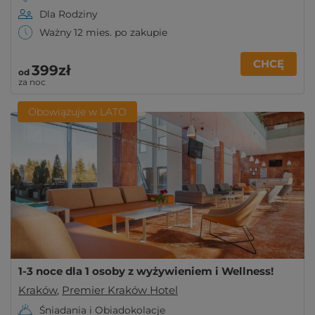
Dla Rodziny
Ważny 12 mies. po zakupie
CHCĘ
399zł
od
za noc
Obowiązuje w LATO
1-3 noce dla 1 osoby z wyżywieniem i Wellness!
Kraków
,
Premier Kraków Hotel
Śniadania i Obiadokolacje