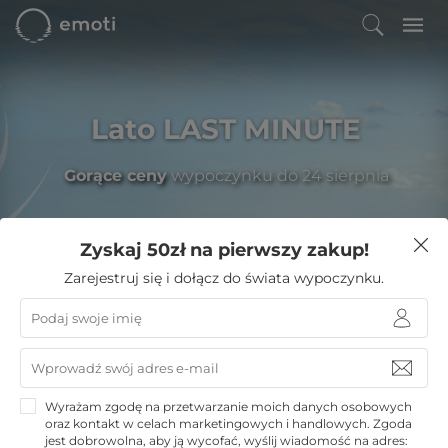
Lato LAST MINUTE
Gorące ceny
wypoczynku do 24 sierpnia
Zyskaj 50zł na pierwszy zakup!
Filtruj
Zarejestruj się i dołącz do świata wypoczynku.
Emoti
»
Weekend w Mieście
»
Hotele Kraków
»
Premier Kraków Hotel
Premier Kraków Hotel
Wyrażam zgodę na przetwarzanie moich danych osobowych
oraz kontakt w celach marketingowych i handlowych. Zgoda
Kraków
jest dobrowolna, aby ją wycofać, wyślij wiadomość na adres: