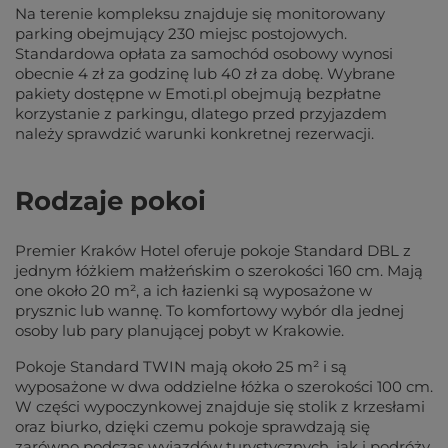
Na terenie kompleksu znajduje się monitorowany
parking obejmujący 230 miejsc postojowych.
Standardowa opłata za samochód osobowy wynosi
obecnie 4 zł za godzinę lub 40 zł za dobę. Wybrane
pakiety dostępne w Emoti.pl obejmują bezpłatne
korzystanie z parkingu, dlatego przed przyjazdem
należy sprawdzić warunki konkretnej rezerwacji.
Rodzaje pokoi
Premier Kraków Hotel oferuje pokoje Standard DBL z
jednym łóżkiem małżeńskim o szerokości 160 cm. Mają
one około 20 m², a ich łazienki są wyposażone w
prysznic lub wannę. To komfortowy wybór dla jednej
osoby lub pary planującej pobyt w Krakowie.
Pokoje Standard TWIN mają około 25 m² i są
wyposażone w dwa oddzielne łóżka o szerokości 100 cm.
W części wypoczynkowej znajduje się stolik z krzesłami
oraz biurko, dzięki czemu pokoje sprawdzają się
zarówno podczas wyjazdów turystycznych, jak i podróży