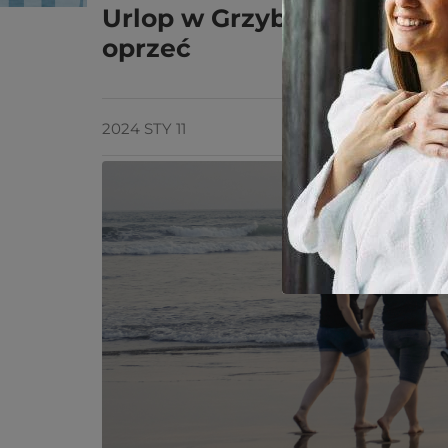
Urlop w Grzybowie - atrak
oprzeć
2024 STY 11