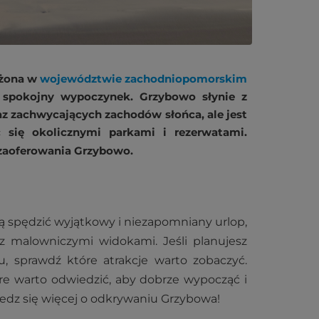
ożona w
województwie zachodniopomorskim
 spokojny wypoczynek. Grzybowo słynie z
raz zachwycających zachodów słońca, ale jest
ć się okolicznymi parkami i rezerwatami.
o zaoferowania Grzybowo.
cą spędzić wyjątkowy i niezapomniany urlop,
az malowniczymi widokami. Jeśli planujesz
sprawdź które atrakcje warto zobaczyć.
re warto odwiedzić, aby dobrze wypocząć i
wiedz się więcej o odkrywaniu Grzybowa!