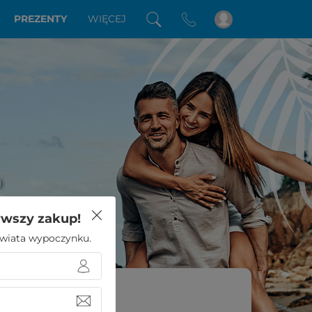
PREZENTY
WIĘCEJ
a
rwszy zakup!
 świata wypoczynku.