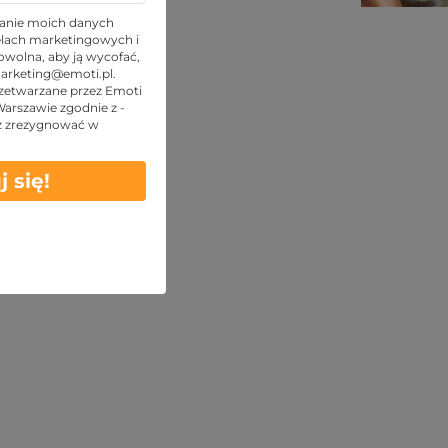
TOP oferty
anie moich danych
lach marketingowych i
wolna, aby ją wycofać,
arketing@emoti.pl
.
zetwarzane przez Emoti
 Warszawie zgodnie z -
z zrezygnować w
j się!