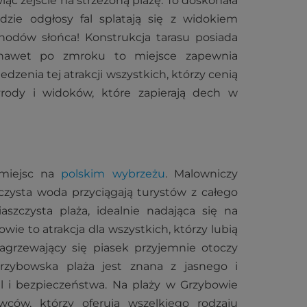
ąc zejście na strzeżoną plażę. To doskonała
dzie odgłosy fal splatają się z widokiem
hodów słońca! Konstrukcja tarasu posiada
u nawet po zmroku to miejsce zapewnia
enia tej atrakcji wszystkich, którzy cenią
rody i widoków, które zapierają dech w
 miejsc na
polskim wybrzeżu
. Malowniczy
 czysta woda przyciągają turystów z całego
aszczysta plaża, idealnie nadająca się na
owie to atrakcja dla wszystkich, którzy lubią
agrzewający się piasek przyjemnie otoczy
rzybowska plaża jest znana z jasnego i
l i bezpieczeństwa. Na plaży w Grzybowie
ców, którzy oferują wszelkiego rodzaju