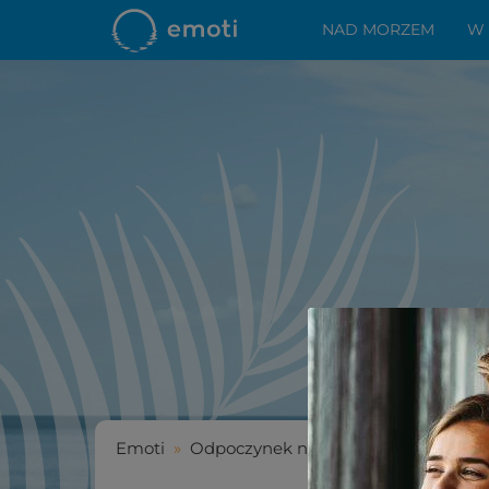
NAD MORZEM
W
Emoti
»
Odpoczynek nad morzem
»
Urlop w