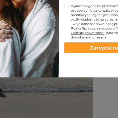
cje, którym nie sposób się
Wyrażam zgodę na przetwarz
osobowych oraz kontakt w ce
handlowych. Zgoda jest dobro
wyślij wiadomość na adres:
m
Twoje dane osobowe będą pr
Polska Sp. z o.o. z siedzibą w
Udostępnij znajomym!
Polityką prywatności
.
(Możes
dowolnym momencie)
Zarejestru