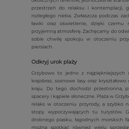
okolicznych terenów, jednocześnie stanowi
przestrzeń do relaksu i kontemplacji, g
rozległego nieba. Zwłaszcza podczas zac
ławki oraz oświetlenie, dzięki czem
przyjemną atmosferę. Zachęcamy do odwiedz
sobie chwilę spokoju w otoczeniu przy
piersiach.
Odkryj urok plaży
Grzybowo to jedno z najpiękniejszych
krajobraz, sosnowe lasy oraz kryształowo
kraju. Do tego dochodzi przestronna, pi
spacery i kąpiele słoneczne. Plaża w Grzyb
relaks w otoczeniu przyrody, a szybko n
stopy wypoczywających tu turystów. G
drobnego piasku, łagodnych morskich fa
można spotkać również wielu sprzedaw