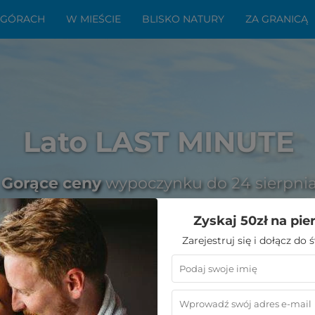
 GÓRACH
W MIEŚCIE
BLISKO NATURY
ZA GRANICĄ
Lato LAST MINUTE
Gorące ceny
wypoczynku do 24 sierpni
Zyskaj 50zł na pie
Zarejestruj się i dołącz do
 Grzybowie - atrakcje, którym nie sposób się oprzeć