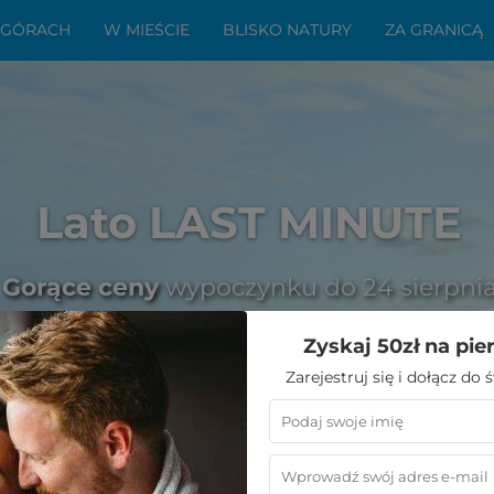
 GÓRACH
W MIEŚCIE
BLISKO NATURY
ZA GRANICĄ
Lato LAST MINUTE
Gorące ceny
wypoczynku do 24 sierpni
Zyskaj 50zł na pie
Zarejestruj się i dołącz do
oclegi dla miłośników aktywnego wypoczynku