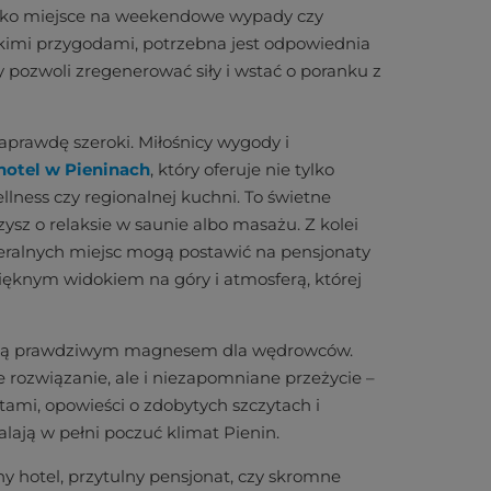
 jako miejsce na weekendowe wypady czy
rskimi przygodami, potrzebna jest odpowiednia
y pozwoli zregenerować siły i wstać o poranku z
prawdę szeroki. Miłośnicy wygody i
hotel w Pieninach
, który oferuje nie tylko
llness czy regionalnej kuchni. To świetne
ysz o relaksie w saunie albo masażu. Z kolei
eralnych miejsc mogą postawić na pensjonaty
ięknym widokiem na góry i atmosferą, której
óre są prawdziwym magnesem dla wędrowców.
e rozwiązanie, ale i niezapomniane przeżycie –
tami, opowieści o zdobytych szczytach i
alają w pełni poczuć klimat Pienin.
y hotel, przytulny pensjonat, czy skromne