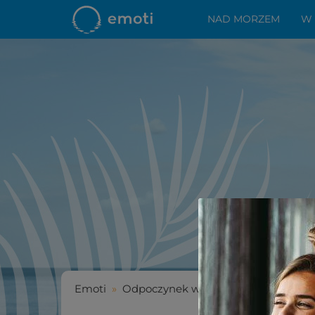
NAD MORZEM
W
Emoti
»
Odpoczynek w górach
»
Pieniny- n