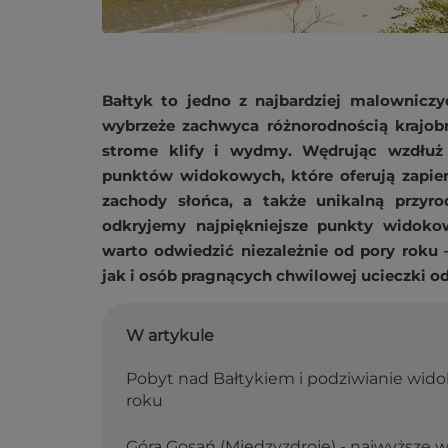
Bałtyk to jedno z najbardziej malowniczy
wybrzeże zachwyca różnorodnością krajobr
strome klify i wydmy. Wędrując wzdłuż 
punktów widokowych, które oferują zapier
zachody słońca, a także unikalną przyr
odkryjemy najpiękniejsze punkty widoko
warto odwiedzić niezależnie od pory roku –
jak i osób pragnących chwilowej ucieczki o
W artykule
Pobyt nad Bałtykiem i podziwianie wido
roku
Góra Gosań (Międzyzdroje) - najwyższe