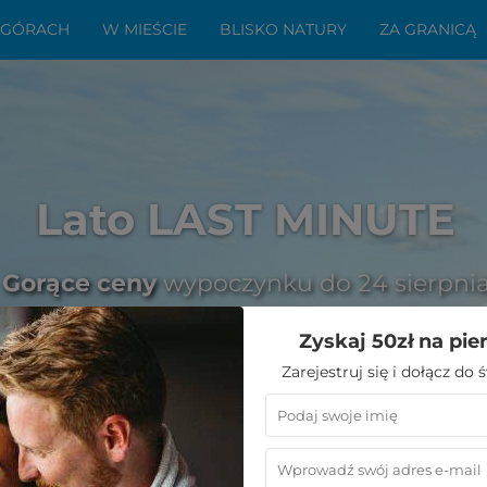
 GÓRACH
W MIEŚCIE
BLISKO NATURY
ZA GRANICĄ
Lato LAST MINUTE
Gorące ceny
wypoczynku do 24 sierpni
Zyskaj 50zł na pie
Zarejestruj się i dołącz do
kniejsze punkty widokowe nad Bałtykiem