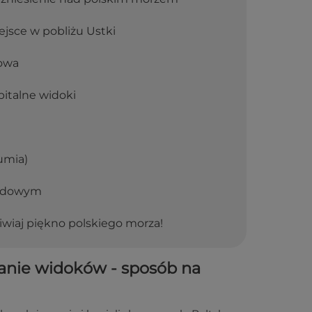
ejsce w pobliżu Ustki
kowa
pitalne widoki
umia)
rodowym
wiaj piękno polskiego morza!
ianie widoków - sposób na