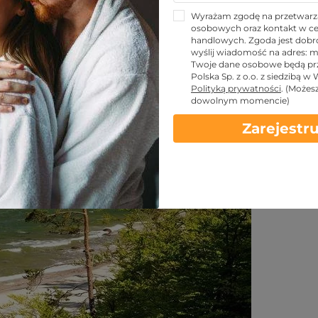
dokowe nad Bałtykiem
Wyrażam zgodę na przetwarz
osobowych oraz kontakt w ce
handlowych. Zgoda jest dobro
wyślij wiadomość na adres:
m
Twoje dane osobowe będą pr
Udostępnij znajomym!
Polska Sp. z o.o. z siedzibą w
Polityką prywatności
.
(Możes
dowolnym momencie)
Zarejestru