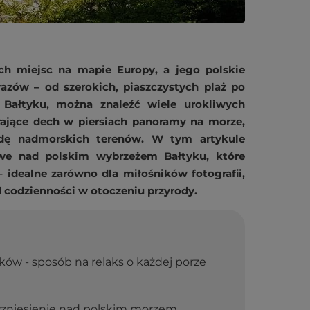
ch miejsc na mapie Europy, a jego polskie
azów – od szerokich, piaszczystych plaż po
Bałtyku, można znaleźć wiele urokliwych
ające dech w piersiach panoramy na morze,
odę nadmorskich terenów. W tym artykule
we nad polskim wybrzeżem Bałtyku, które
 idealne zarówno dla miłośników fotografii,
d codzienności w otoczeniu przyrody.
ków - sposób na relaks o każdej porze
 wzniesienie nad polskim morzem