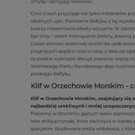
zmysły i sprzyjają relaksowi.
Góra Gosań przyciąga nie tylko miłośników przy
idealnych ujęć. Panorama Bałtyku z tej wysoko
tworzy niesamowite efekty wizualne. W zależn
być inny – latem intensywnie zielony, jesienią 
Gosań stanowi doskonały punkt dla osób poszu
pragnących spędzić czas w ciszy, z dala od zgi
że polskie wybrzeże oferuje znacznie więcej ni
Wolińskiego Parku Narodowego daje możliwo
polskiego Bałtyku.
Klif w Orzechowie Morskim - c
Klif w Orzechowie Morskim, znajdujący się z
najbardziej urokliwych i mniej uczęszczan
Położony w otoczeniu gęstych lasów sosnowych
oraz dziką przyrodę, która zachwyca w każdej
specjalnie zbudowana wieża widokowa, z któr