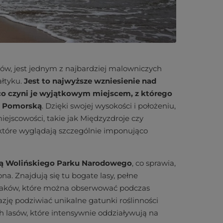
ów, jest jednym z najbardziej malowniczych
łtyku.
Jest to najwyższe wzniesienie nad
co czyni je wyjątkowym miejscem, z którego
kę Pomorską
. Dzięki swojej wysokości i położeniu,
ejscowości, takie jak Międzyzdroje czy
 które wyglądają szczególnie imponująco
ią Wolińskiego Parku Narodowego
, co sprawia,
na. Znajdują się tu bogate lasy, pełne
 ptaków, które można obserwować podczas
azję podziwiać unikalne gatunki roślinności
 lasów, które intensywnie oddziaływują na