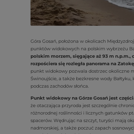
Góra Gosań, położona w okolicach Międzyzdroj
punktów widokowych na polskim wybrzeżu Ba
polskim morzem, sięgające aż 93 m n.p.m., 
rozpościera się rozległa panorama na Zato
punkt widokowy pozwala dostrzec okoliczne mi
Świnoujście, a także bezkresne wody Bałtyku,
podczas zachodów słońca.
Punkt widokowy na Górze Gosań jest częśc
że otaczająca przyroda jest szczególnie chronio
różnorodnej roślinności i licznych gatunków
spacerów. Wędrując na szczyt, turyści mają ok
nadmorskiej, a także poczuć zapach sosnowych