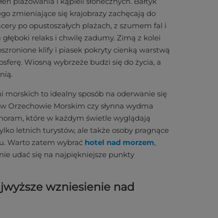
łen plażowania i kąpieli słonecznych. Bałtyk
jego zmieniające się krajobrazy zachęcają do
cery po opustoszałych plażach, z szumem fal i
łęboki relaks i chwilę zadumy. Zimą z kolei
zronione klify i piasek pokryty cienką warstwą
ferę. Wiosną wybrzeże budzi się do życia, a
nią.
ni morskich to idealny sposób na oderwanie się
a w Orzechowie Morskim czy słynna wydma
anoram, które w każdym świetle wyglądają
 tylko letnich turystów, ale także osoby pragnące
oku. Warto zatem wybrać
hotel nad morzem
,
ie udać się na najpiękniejsze punkty
ajwyższe wzniesienie nad