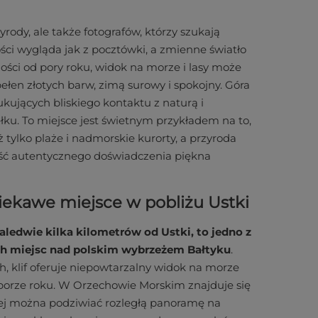
rody, ale także fotografów, którzy szukają
ści wygląda jak z pocztówki, a zmienne światło
ości od pory roku, widok na morze i lasy może
pełen złotych barw, zimą surowy i spokojny. Góra
kujących bliskiego kontaktu z naturą i
ełku. To miejsce jest świetnym przykładem na to,
ż tylko plaże i nadmorskie kurorty, a przyroda
ść autentycznego doświadczenia piękna
iekawe miejsce w pobliżu Ustki
aledwie kilka kilometrów od Ustki, to jedno z
ych miejsc nad polskim wybrzeżem Bałtyku
.
, klif oferuje niepowtarzalny widok na morze
 porze roku. W Orzechowie Morskim znajduje się
ej można podziwiać rozległą panoramę na