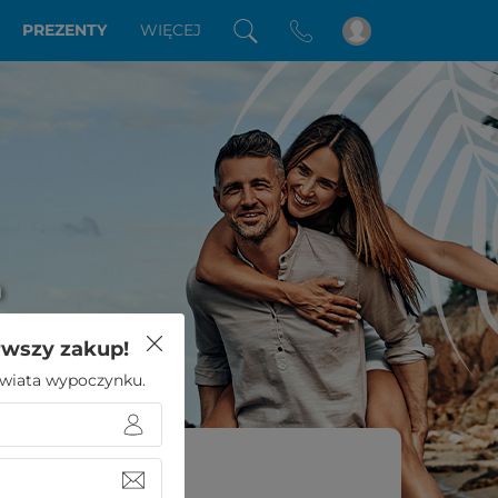
PREZENTY
WIĘCEJ
a
rwszy zakup!
 świata wypoczynku.