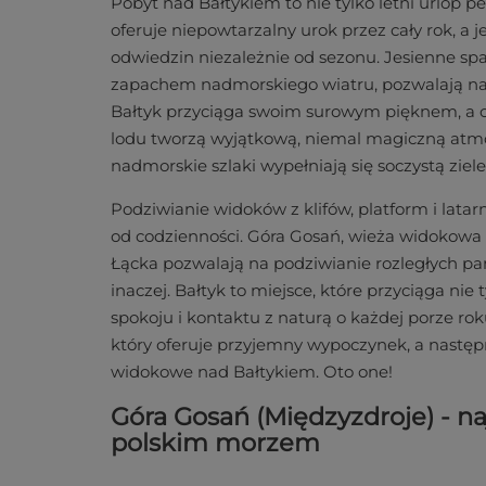
Pobyt nad Bałtykiem to nie tylko letni urlop pe
oferuje niepowtarzalny urok przez cały rok, a 
odwiedzin niezależnie od sezonu. Jesienne spa
zapachem nadmorskiego wiatru, pozwalają na g
Bałtyk przyciąga swoim surowym pięknem, a os
lodu tworzą wyjątkową, niemal magiczną atmos
nadmorskie szlaki wypełniają się soczystą ziele
Podziwianie widoków z klifów, platform i latar
od codzienności. Góra Gosań, wieża widokow
Łącka pozwalają na podziwianie rozległych p
inaczej. Bałtyk to miejsce, które przyciąga nie
spokoju i kontaktu z naturą o każdej porze r
który oferuje przyjemny wypoczynek, a następn
widokowe nad Bałtykiem. Oto one!
Góra Gosań (Międzyzdroje) - n
polskim morzem