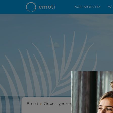
NAD MORZEM
W
Emoti
»
Odpoczynek nad morzem
»
Najpię