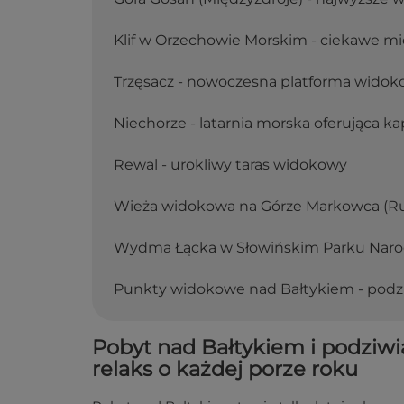
Klif w Orzechowie Morskim - ciekawe mi
Trzęsacz - nowoczesna platforma wido
Niechorze - latarnia morska oferująca ka
Rewal - urokliwy taras widokowy
Wieża widokowa na Górze Markowca (R
Wydma Łącka w Słowińskim Parku Na
Punkty widokowe nad Bałtykiem - podzi
Pobyt nad Bałtykiem i podziw
relaks o każdej porze roku