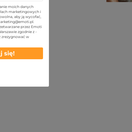
TOP oferty
anie moich danych
lach marketingowych i
wolna, aby ją wycofać,
arketing@emoti.pl
.
zetwarzane przez Emoti
 Warszawie zgodnie z -
z zrezygnować w
j się!