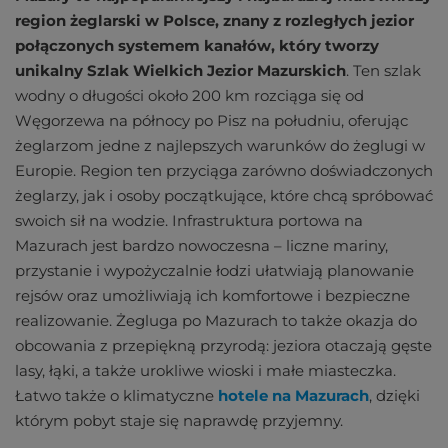
region żeglarski w Polsce, znany z rozległych jezior
połączonych systemem kanałów, który tworzy
unikalny Szlak Wielkich Jezior Mazurskich
. Ten szlak
wodny o długości około 200 km rozciąga się od
Węgorzewa na północy po Pisz na południu, oferując
żeglarzom jedne z najlepszych warunków do żeglugi w
Europie. Region ten przyciąga zarówno doświadczonych
żeglarzy, jak i osoby początkujące, które chcą spróbować
swoich sił na wodzie. Infrastruktura portowa na
Mazurach jest bardzo nowoczesna – liczne mariny,
przystanie i wypożyczalnie łodzi ułatwiają planowanie
rejsów oraz umożliwiają ich komfortowe i bezpieczne
realizowanie. Żegluga po Mazurach to także okazja do
obcowania z przepiękną przyrodą: jeziora otaczają gęste
lasy, łąki, a także urokliwe wioski i małe miasteczka.
Łatwo także o klimatyczne
hotele na Mazurach
, dzięki
którym pobyt staje się naprawdę przyjemny.