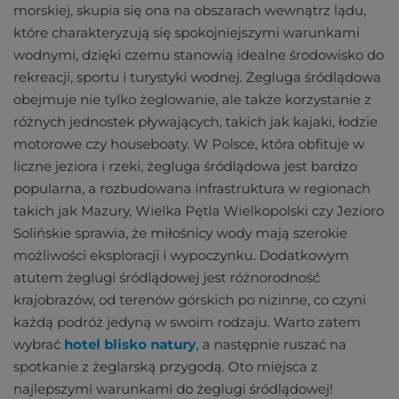
morskiej, skupia się ona na obszarach wewnątrz lądu,
które charakteryzują się spokojniejszymi warunkami
wodnymi, dzięki czemu stanowią idealne środowisko do
rekreacji, sportu i turystyki wodnej. Żegluga śródlądowa
obejmuje nie tylko żeglowanie, ale także korzystanie z
różnych jednostek pływających, takich jak kajaki, łodzie
motorowe czy houseboaty. W Polsce, która obfituje w
liczne jeziora i rzeki, żegluga śródlądowa jest bardzo
popularna, a rozbudowana infrastruktura w regionach
takich jak Mazury, Wielka Pętla Wielkopolski czy Jezioro
Solińskie sprawia, że miłośnicy wody mają szerokie
możliwości eksploracji i wypoczynku. Dodatkowym
atutem żeglugi śródlądowej jest różnorodność
krajobrazów, od terenów górskich po nizinne, co czyni
każdą podróż jedyną w swoim rodzaju. Warto zatem
wybrać
hotel blisko natury
, a następnie ruszać na
spotkanie z żeglarską przygodą. Oto miejsca z
najlepszymi warunkami do żeglugi śródlądowej!