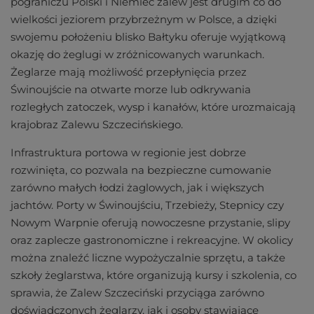
pograniczu Polski i Niemiec zalew jest drugim co do
wielkości jeziorem przybrzeżnym w Polsce, a dzięki
swojemu położeniu blisko Bałtyku oferuje wyjątkową
okazję do żeglugi w zróżnicowanych warunkach.
Żeglarze mają możliwość przepłynięcia przez
Świnoujście na otwarte morze lub odkrywania
rozległych zatoczek, wysp i kanałów, które urozmaicają
krajobraz Zalewu Szczecińskiego.
Infrastruktura portowa w regionie jest dobrze
rozwinięta, co pozwala na bezpieczne cumowanie
zarówno małych łodzi żaglowych, jak i większych
jachtów. Porty w Świnoujściu, Trzebieży, Stepnicy czy
Nowym Warpnie oferują nowoczesne przystanie, slipy
oraz zaplecze gastronomiczne i rekreacyjne. W okolicy
można znaleźć liczne wypożyczalnie sprzętu, a także
szkoły żeglarstwa, które organizują kursy i szkolenia, co
sprawia, że Zalew Szczeciński przyciąga zarówno
doświadczonych żeglarzy, jak i osoby stawiające