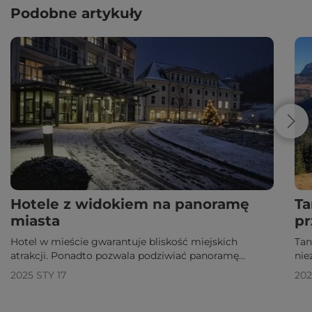
Podobne artykuły
Hotele z widokiem na panoramę
Ta
miasta
pr
Hotel w mieście gwarantuje bliskość miejskich
Tan
atrakcji. Ponadto pozwala podziwiać panoramę
nie
miasta. Zobacz, gdzie warto się zatrzymać!
do
2025 STY 17
202