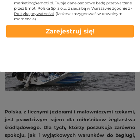
marketing@emoti.pl
. Twoje dane osobowe będą przetwarzane
przez Emoti Polska Sp. z o.o. z siedzibą w Warszawie zgodnie z -
Polityką prywatności
.
(Możesz zrezygnować w dowolnym
2024 GRU 4
momencie)
Zarejestruj się!
Polska, z licznymi jeziorami i malowniczymi rzekami,
jest prawdziwym rajem dla miłośników żeglarstwa
śródlądowego. Dla tych, którzy poszukują zarówno
spokoju, jak i wyjątkowych warunków do żeglugi,