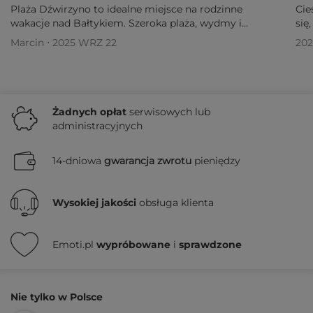
Plaża Dźwirzyno to idealne miejsce na rodzinne
Cie
wakacje nad Bałtykiem. Szeroka plaża, wydmy i
się
atrakcje blisko Kołobrzegu czekają na Ciebie!
zap
Marcin ⋅ 2025 WRZ 22
202
Żadnych
opłat
serwisowych lub
administracyjnych
14-dniowa
gwarancja zwrotu
pieniędzy
Wysokiej jakości
obsługa klienta
Emoti.pl
wypróbowane
i
sprawdzone
Nie tylko w Polsce