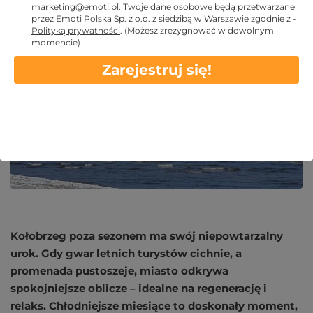
marketing@emoti.pl
. Twoje dane osobowe będą przetwarzane
przez Emoti Polska Sp. z o.o. z siedzibą w Warszawie zgodnie z -
Marcin ⋅ 2025 LIS 11
Polityką prywatności
.
(Możesz zrezygnować w dowolnym
momencie)
Zarejestruj się!
Kołobrzeg poza sezonem ma swój niepowtarzalny
urok. Gdy gwar letnich turystów cichnie, a
promenada pustoszeje, miasto odkrywa
spokojniejsze oblicze – idealne na regenerację i
relaks. Chłodniejsze miesiące to doskonały moment,