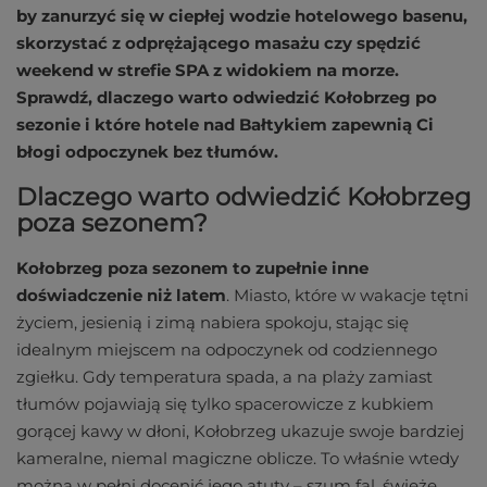
by zanurzyć się w ciepłej wodzie hotelowego basenu,
skorzystać z odprężającego masażu czy spędzić
weekend w strefie SPA z widokiem na morze.
Sprawdź, dlaczego warto odwiedzić Kołobrzeg po
sezonie i które hotele nad Bałtykiem zapewnią Ci
błogi odpoczynek bez tłumów.
Dlaczego warto odwiedzić Kołobrzeg
poza sezonem?
Kołobrzeg poza sezonem to zupełnie inne
doświadczenie niż latem
. Miasto, które w wakacje tętni
życiem, jesienią i zimą nabiera spokoju, stając się
idealnym miejscem na odpoczynek od codziennego
zgiełku. Gdy temperatura spada, a na plaży zamiast
tłumów pojawiają się tylko spacerowicze z kubkiem
gorącej kawy w dłoni, Kołobrzeg ukazuje swoje bardziej
kameralne, niemal magiczne oblicze. To właśnie wtedy
można w pełni docenić jego atuty – szum fal, świeże