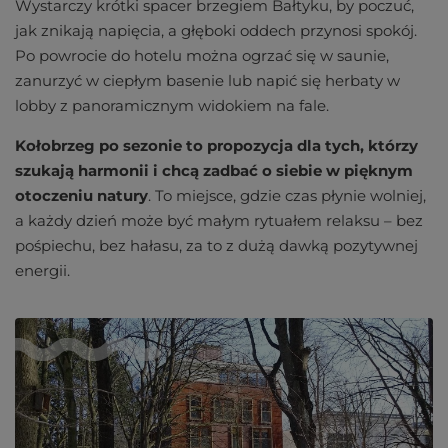
Wystarczy krótki spacer brzegiem Bałtyku, by poczuć,
jak znikają napięcia, a głęboki oddech przynosi spokój.
Po powrocie do hotelu można ogrzać się w saunie,
zanurzyć w ciepłym basenie lub napić się herbaty w
lobby z panoramicznym widokiem na fale.
Kołobrzeg po sezonie to
propozycja dla tych, którzy
szukają harmonii i chcą zadbać o siebie w pięknym
otoczeniu natury
. To miejsce, gdzie czas płynie wolniej,
a każdy dzień może być małym rytuałem relaksu – bez
pośpiechu, bez hałasu, za to z dużą dawką pozytywnej
energii.