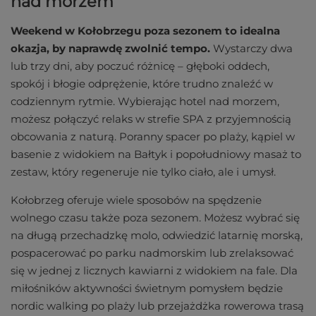
nad morzem
Weekend w Kołobrzegu poza sezonem to idealna
okazja, by naprawdę zwolnić tempo.
Wystarczy dwa
lub trzy dni, aby poczuć różnicę – głęboki oddech,
spokój i błogie odprężenie, które trudno znaleźć w
codziennym rytmie. Wybierając hotel nad morzem,
możesz połączyć relaks w strefie SPA z przyjemnością
obcowania z naturą. Poranny spacer po plaży, kąpiel w
basenie z widokiem na Bałtyk i popołudniowy masaż to
zestaw, który regeneruje nie tylko ciało, ale i umysł.
Kołobrzeg oferuje wiele sposobów na spędzenie
wolnego czasu także poza sezonem. Możesz wybrać się
na długą przechadzkę molo, odwiedzić latarnię morską,
pospacerować po parku nadmorskim lub zrelaksować
się w jednej z licznych kawiarni z widokiem na fale. Dla
miłośników aktywności świetnym pomysłem będzie
nordic walking po plaży lub przejażdżka rowerowa trasą