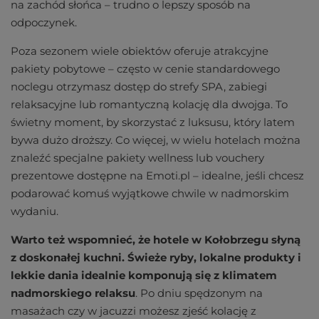
na zachód słońca – trudno o lepszy sposób na
odpoczynek.
Poza sezonem wiele obiektów oferuje atrakcyjne
pakiety pobytowe – często w cenie standardowego
noclegu otrzymasz dostęp do strefy SPA, zabiegi
relaksacyjne lub romantyczną kolację dla dwojga. To
świetny moment, by skorzystać z luksusu, który latem
bywa dużo droższy. Co więcej, w wielu hotelach można
znaleźć specjalne pakiety wellness lub vouchery
prezentowe dostępne na Emoti.pl – idealne, jeśli chcesz
podarować komuś wyjątkowe chwile w nadmorskim
wydaniu.
Warto też wspomnieć, że hotele w Kołobrzegu słyną
z doskonałej kuchni. Świeże ryby, lokalne produkty i
lekkie dania idealnie komponują się z klimatem
nadmorskiego relaksu
. Po dniu spędzonym na
masażach czy w jacuzzi możesz zjeść kolację z