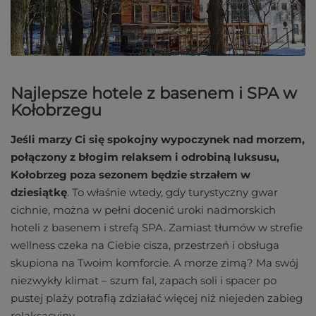
Najlepsze hotele z basenem i SPA w
Kołobrzegu
Jeśli marzy Ci się spokojny wypoczynek nad morzem,
połączony z błogim relaksem i odrobiną luksusu,
Kołobrzeg poza sezonem będzie strzałem w
dziesiątkę
. To właśnie wtedy, gdy turystyczny gwar
cichnie, można w pełni docenić uroki nadmorskich
hoteli z basenem i strefą SPA. Zamiast tłumów w strefie
wellness czeka na Ciebie cisza, przestrzeń i obsługa
skupiona na Twoim komforcie. A morze zimą? Ma swój
niezwykły klimat – szum fal, zapach soli i spacer po
pustej plaży potrafią zdziałać więcej niż niejeden zabieg
relaksacyjny.