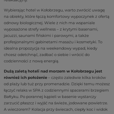
Wybierając hotel w Kołobrzegu, warto zwrócić uwagę
na obiekty, które łączą komfortowy wypoczynek z ofertą
odnowy biologicznej. Wiele z nich ma wspaniale
wyposażone strefy wellness – z krytymi basenami,
jacuzzi, saunami fińskimi i parowymi, a także
profesjonalnymi gabinetami masażu i kosmetyki. To
idealna propozycja na weekendowy wypad, kiedy
chcesz odetchnąć, zadbać o siebie i wrócić do
codzienności z nową energią.
Dużą zaletą hoteli nad morzem w Kołobrzegu jest
również ich położenie
– często zaledwie kilka kroków
od plaży lub tuż przy promenadzie. Dzięki temu możesz
łączyć relaks w SPA z codziennymi spacerami brzegiem
Bałtyku. Po porannej kąpieli w basenie wystarczy
zarzucić płaszcz i wyjść na świeże, jodowane powietrze.
A wieczorem? Kolacja przy świecach, ciepły koc i widok