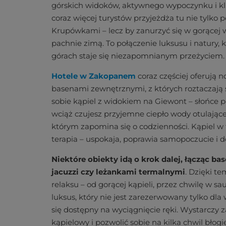
górskich widoków, aktywnego wypoczynku i kl
coraz więcej turystów przyjeżdża tu nie tylko 
Krupówkami – lecz by zanurzyć się w gorącej w
pachnie zimą. To połączenie luksusu i natury,
górach staje się niezapomnianym przeżyciem.
Hotele w Zakopanem
coraz częściej oferują
basenami zewnętrznymi, z których roztaczają 
sobie kąpiel z widokiem na Giewont – słońce po
wciąż czujesz przyjemne ciepło wody otulając
którym zapomina się o codzienności. Kąpiel w
terapia – uspokaja, poprawia samopoczucie i d
Niektóre obiekty idą o krok dalej, łącząc 
jacuzzi czy leżankami termalnymi
. Dzięki t
relaksu – od gorącej kąpieli, przez chwilę w sa
luksus, który nie jest zarezerwowany tylko d
się dostępny na wyciągnięcie ręki. Wystarczy
kąpielowy i pozwolić sobie na kilka chwil bło