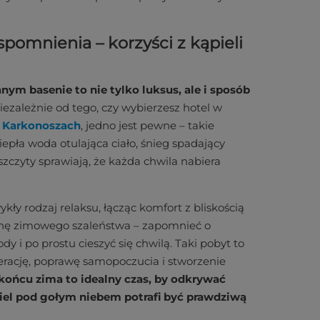
pomnienia – korzyści z kąpieli
m basenie to nie tylko luksus, ale i sposób
ezależnie od tego, czy wybierzesz hotel w
w Karkonoszach
, jedno jest pewne – takie
epła woda otulająca ciało, śnieg spadający
szczyty sprawiają, że każda chwila nabiera
kły rodzaj relaksu, łącząc komfort z bliskością
binę zimowego szaleństwa – zapomnieć o
 i po prostu cieszyć się chwilą. Taki pobyt to
nerację, poprawę samopoczucia i stworzenie
końcu zima to idealny czas, by odkrywać
piel pod gołym niebem potrafi być prawdziwą