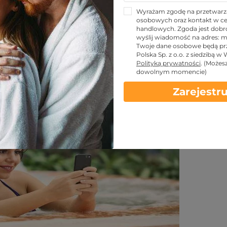
znym zimą – czy warto?
Wyrażam zgodę na przetwarz
osobowych oraz kontakt w ce
handlowych. Zgoda jest dobro
wyślij wiadomość na adres:
m
Twoje dane osobowe będą pr
Udostępnij znajomym!
Polska Sp. z o.o. z siedzibą w
Polityką prywatności
.
(Możes
dowolnym momencie)
Zarejestru