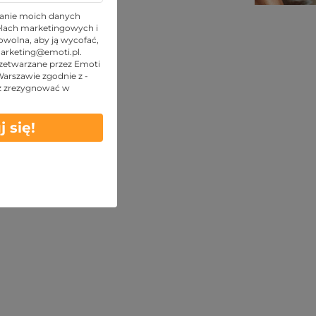
TOP oferty
anie moich danych
lach marketingowych i
wolna, aby ją wycofać,
arketing@emoti.pl
.
zetwarzane przez Emoti
 Warszawie zgodnie z -
z zrezygnować w
j się!