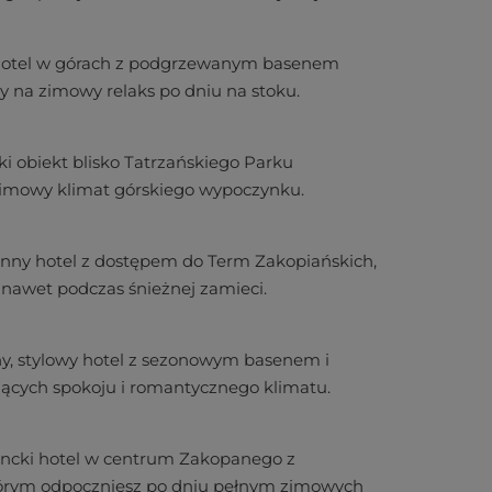
hotel w górach z podgrzewanym basenem
y na zimowy relaks po dniu na stoku.
i obiekt blisko Tatrzańskiego Parku
 zimowy klimat górskiego wypoczynku.
inny hotel z dostępem do Term Zakopiańskich,
nawet podczas śnieżnej zamieci.
y, stylowy hotel z sezonowym basenem i
jących spokoju i romantycznego klimatu.
ancki hotel w centrum Zakopanego z
tórym odpoczniesz po dniu pełnym zimowych