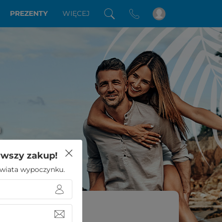
PREZENTY
WIĘCEJ
a
rwszy zakup!
 świata wypoczynku.