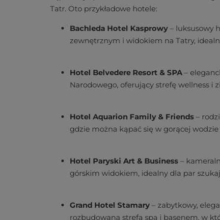
Tatr. Oto przykładowe hotele:
Bachleda Hotel Kasprowy
– luksusowy 
zewnętrznym i widokiem na Tatry, idealn
Hotel Belvedere Resort & SPA
– eleganck
Narodowego, oferujący strefę wellness i
Hotel Aquarion Family & Friends
– rodz
gdzie można kąpać się w gorącej wodzie 
Hotel Paryski Art & Business
– kameraln
górskim widokiem, idealny dla par szuka
Grand Hotel Stamary
– zabytkowy, eleg
rozbudowaną strefą spa i basenem, w k