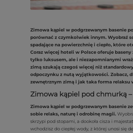
Zimowa kąpiel w podgrzewanym basenie pod
porównać z czymkolwiek innym. Wyobraź sob
spadające na powierzchnię i ciepło, które 
Coraz więcej hoteli w Polsce oferuje baseny
tylko luksusem, ale i niezapomnianymi wraże
zimą szukają czegoś więcej niż standardowy 
odpoczynku z nutą wyjątkowości. Zobacz, d
zewnętrznym zimą i jak taka forma relaksu w
Zimowa kąpiel pod chmurką –
Zimowa kąpiel w podgrzewanym basenie zew
sobie relaks, naturę i odrobinę magii.
Wyobra
skrzypi pod stopami, a dookoła cisza i majes
wchodzisz do ciepłej wody, z której unosi się