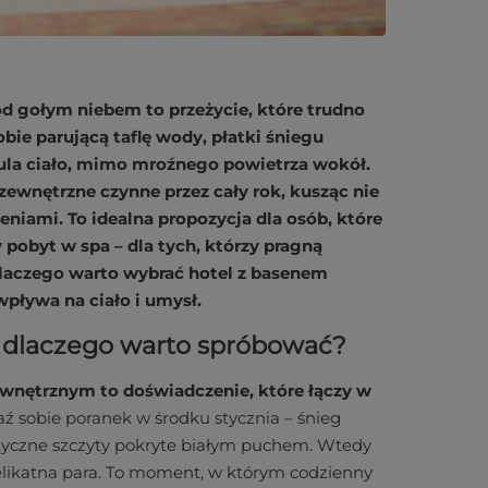
 gołym niebem to przeżycie, które trudno
ie parującą taflę wody, płatki śniegu
otula ciało, mimo mroźnego powietrza wokół.
 zewnętrzne czynne przez cały rok, kusząc nie
niami. To idealna propozycja dla osób, które
pobyt w spa – dla tych, którzy pragną
laczego warto wybrać hotel z basenem
pływa na ciało i umysł.
 dlaczego warto spróbować?
nętrznym to doświadczenie, które łączy w
ź sobie poranek w środku stycznia – śnieg
tatyczne szczyty pokryte białym puchem. Wtedy
 delikatna para. To moment, w którym codzienny