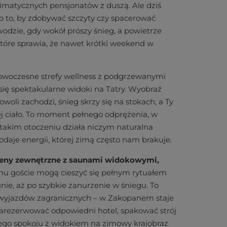
imatycznych pensjonatów z duszą. Ale dziś
po to, by zdobywać szczyty czy spacerować
odzie, gdy wokół prószy śnieg, a powietrze
 które sprawia, że nawet krótki weekend w
 nowoczesne strefy wellness z podgrzewanymi
się spektakularne widoki na Tatry. Wyobraź
woli zachodzi, śnieg skrzy się na stokach, a Ty
ej ciało. To moment pełnego odprężenia, w
 takim otoczeniu działa niczym naturalna
odaje energii, której zimą często nam brakuje.
baseny zewnętrzne z saunami widokowymi,
emu goście mogą cieszyć się pełnym rytuałem
unie, aż po szybkie zanurzenie w śniegu. To
la wyjazdów zagranicznych – w Zakopanem staje
 zarezerwować odpowiedni hotel, spakować strój
giego spokoju z widokiem na zimowy krajobraz