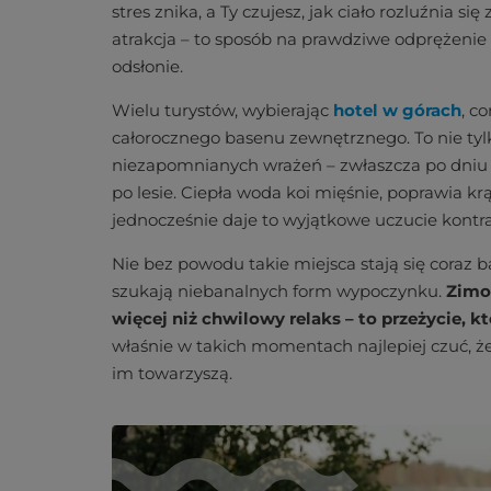
stres znika, a Ty czujesz, jak ciało rozluźnia s
atrakcja – to sposób na prawdziwe odprężenie i
odsłonie.
Wielu turystów, wybierając
hotel w górach
, c
całorocznego basenu zewnętrznego. To nie tyl
niezapomnianych wrażeń – zwłaszcza po dni
po lesie. Ciepła woda koi mięśnie, poprawia kr
jednocześnie daje to wyjątkowe uczucie kontra
Nie bez powodu takie miejsca stają się coraz b
szukają niebanalnych form wypoczynku.
Zimow
więcej niż chwilowy relaks – to przeżycie, k
właśnie w takich momentach najlepiej czuć, że p
im towarzyszą.