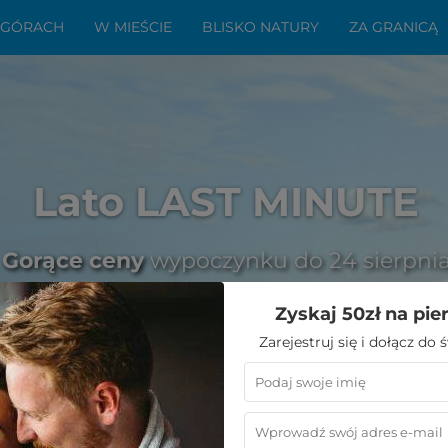
 GÓRACH
W MIEŚCIE
BLISKO NATURY
ZA GRANICĄ
Lato LAST MINUTE
Gorące ceny
wypoczynku do 24 sierpni
Zyskaj 50zł na pie
Zarejestruj się i dołącz do
ewnętrznym zimą - jakie są plusy?