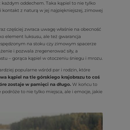
ię z każdym oddechem. Taka kąpiel to nie tylko
 kontakt z naturą w jej najpiękniejszej, zimowej
oraz częściej zwraca uwagę właśnie na obecność
ko element luksusu, ale też gwarancja
u spędzonym na stoku czy zimowym spacerze
ążenie i pozwala zregenerować siły, a
stu – gorąca kąpiel w otoczeniu śniegu i mrozu.
ardziej popularne wśród par i rodzin, które
a kąpiel na tle górskiego krajobrazu to coś
tóre zostaje w pamięci na długo.
W końcu to
odróże to nie tylko miejsca, ale i emocje, jakie