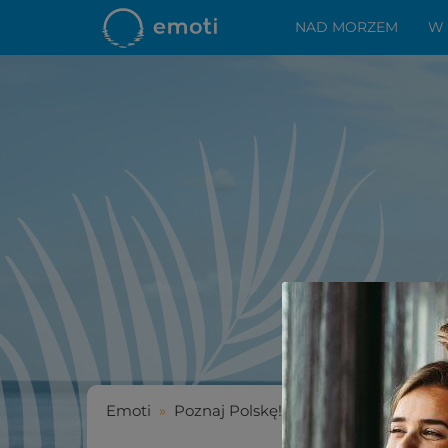
NAD MORZEM
W
Emoti
»
Poznaj Polskę!
»
Hotele z basenem z