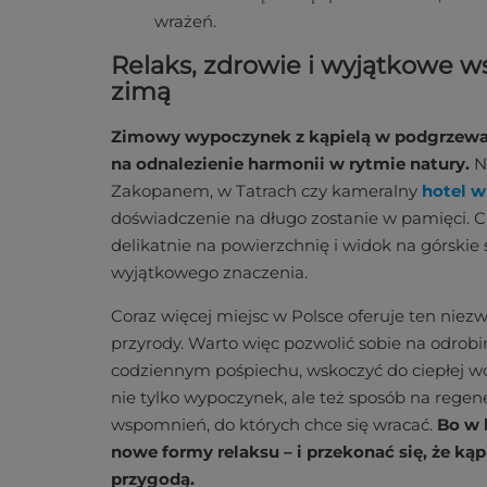
wrażeń.
Relaks, zdrowie i wyjątkowe ws
zimą
Zimowy wypoczynek z kąpielą w podgrzewany
na odnalezienie harmonii w rytmie natury.
Ni
Zakopanem, w Tatrach czy kameralny
hotel 
doświadczenie na długo zostanie w pamięci. Ci
delikatnie na powierzchnię i widok na górskie 
wyjątkowego znaczenia.
Coraz więcej miejsc w Polsce oferuje ten niezwy
przyrody. Warto więc pozwolić sobie na odro
codziennym pośpiechu, wskoczyć do ciepłej wody
nie tylko wypoczynek, ale też sposób na rege
wspomnień, do których chce się wracać.
Bo w 
nowe formy relaksu – i przekonać się, że ką
przygodą.