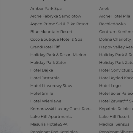
Amber Park Spa
Anek
Arche Fabryka Samolotów
Arche Hotel Piła
Aspen Prime Ski & Bike Resort
Bachledówka
Blue Mountain Resort
Coco Boutique Hotel & Spa
Dolina Charlotty
GrandHotel Tiffi
Happy Valley Res
Holiday Park & Resort Mielno
Holiday Park & R
Holiday Park Zator
Holiday Park Zato
Hotel Bajka
Hotel Convictus 
Hotel Jastarnia
Hotel Kyriad Kar
Hotel Litworowy Staw
Hotel Logos
Hotel Smile
Hotel Wieniawa
Hotel Zawrat*** S
Komorowski Luxury Guest Rooms
Kopalnia Relaksu
Lake Hill Apartments
Lake Hill Resort
Masuria Hotel&SPA
Medical Sensus
Pensjonat Pod Kotelnicą
Pensjonat Silvert