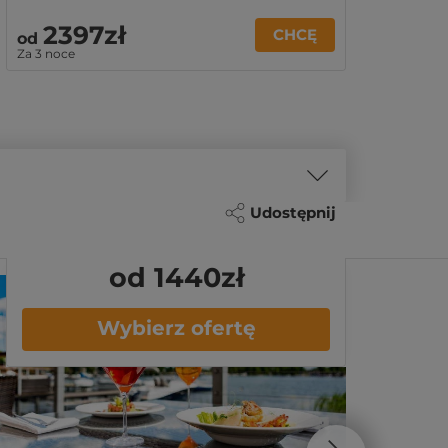
2397zł
CHCĘ
od
Za 3 noce
Udostępnij
od 1440
zł
Wybierz ofertę