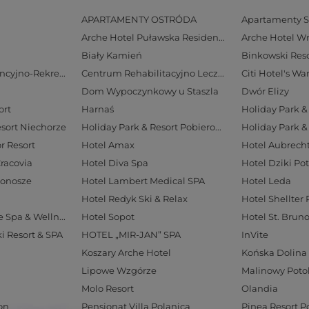
APARTAMENTY OSTRÓDA
Apartamenty S
Arche Hotel Puławska Residence
Arche Hotel W
Biały Kamień
Binkowski Reso
Centrum Konferencyjno-Rekreacyjne Geovita w Zakopanem
Centrum Rehabilitacyjno Lecznicze Rezydencja LIVE
Citi Hotel's W
Dom Wypoczynkowy u Staszla
Dwór Elizy
ort
Harnaś
Holiday Park & 
esort Niechorze
Holiday Park & Resort Pobierowo
Holiday Park &
r Resort
Hotel Amax
Cracovia
Hotel Diva Spa
Hotel Dziki Po
konosze
Hotel Lambert Medical SPA
Hotel Leda
Hotel Redyk Ski & Relax
Hotel Shellter 
Hotel Solar Palace Spa & Wellness
Hotel Sopot
Hotel St. Brun
ki Resort & SPA
HOTEL „MIR-JAN” SPA
InVite
Koszary Arche Hotel
Końska Dolina
Lipowe Wzgórze
Malinowy Poto
Molo Resort
Olandia
on
Pensjonat Villa Polanica
Pinea Resort 