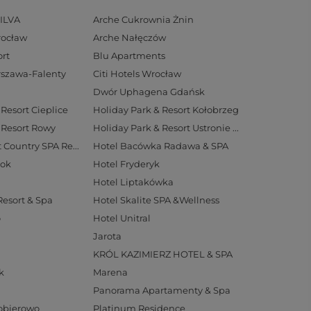
ILVA
Arche Cukrownia Żnin
rocław
Arche Nałęczów
rt
Blu Apartments
arszawa-Falenty
Citi Hotels Wrocław
Dwór Uphagena Gdańsk
Resort Cieplice
Holiday Park & Resort Kołobrzeg
 Resort Rowy
Holiday Park & Resort Ustronie Morskie
Hotel Aubrecht Country SPA Resort
Hotel Bacówka Radawa & SPA
tok
Hotel Fryderyk
Hotel Liptakówka
Resort & Spa
Hotel Skalite SPA &Wellness
o
Hotel Unitral
Jarota
KRÓL KAZIMIERZ HOTEL & SPA
k
Marena
Panorama Apartamenty & Spa
Pobierowo
Platinum Residence