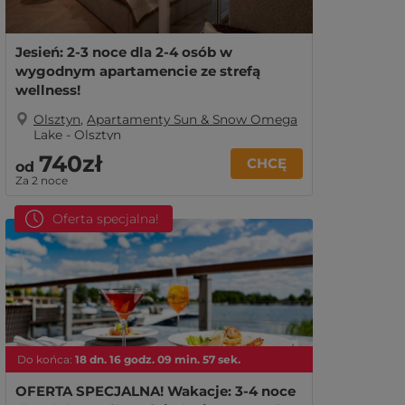
Jesień: 2-3 noce dla 2-4 osób w
wygodnym apartamencie ze strefą
wellness!
Olsztyn
,
Apartamenty Sun & Snow Omega
Lake - Olsztyn
740zł
CHCĘ
od
Za 2 noce
Oferta specjalna!
Do końca:
18
dn.
16
godz.
09
min.
55
sek.
OFERTA SPECJALNA! Wakacje: 3-4 noce