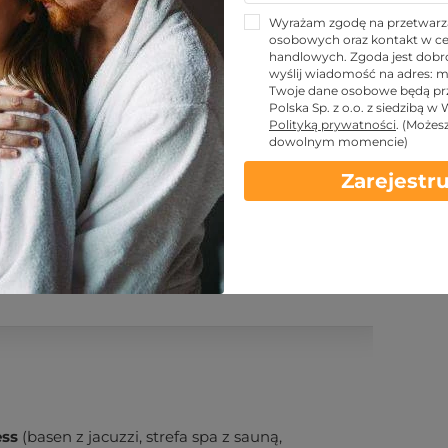
Wyrażam zgodę na przetwarz
osobowych oraz kontakt w ce
handlowych. Zgoda jest dobro
wyślij wiadomość na adres:
m
Twoje dane osobowe będą pr
Polska Sp. z o.o. z siedzibą w
Polityką prywatności
.
(Możes
KUPUJĘ
dowolnym momencie)
Zarejestru
 kontaktowe
Warunki
ess
(basen z jacuzzi, strefa spa z sauną,