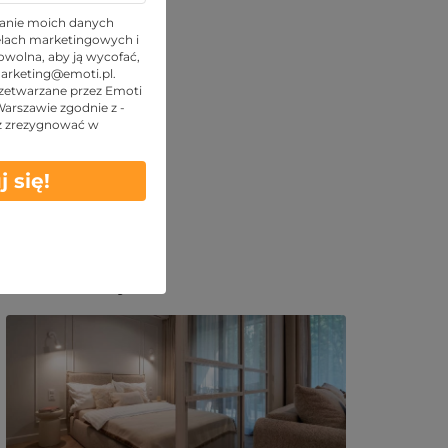
anie moich danych
lach marketingowych i
wolna, aby ją wycofać,
arketing@emoti.pl
.
zetwarzane przez Emoti
 Warszawie zgodnie z -
z zrezygnować w
j się!
Podobne oferty: