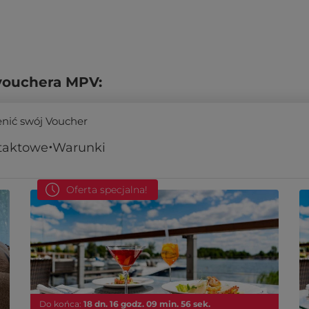
vouchera MPV:
enić swój Voucher
taktowe
Warunki
Oferta specjalna!
Do końca:
18
dn.
16
godz.
09
min.
55
sek.