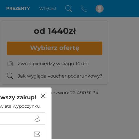
PREZENTY
WIĘCEJ
od 1440
zł
Wybierz ofertę
Zwrot pieniędzy w ciągu 14 dni
Jak wygląda voucher podarunkowy?
Masz pytania?
Zadzwoń:
22 490 91 34
rwszy zakup!
 świata wypoczynku.