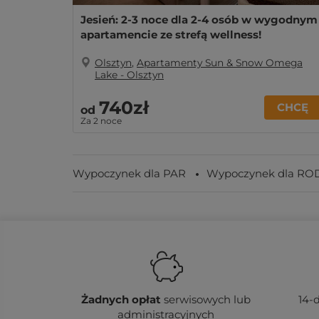
Jesień: 2-3 noce dla 2-4 osób w wygodnym
apartamencie ze strefą wellness!
Olsztyn
,
Apartamenty Sun & Snow Omega
Lake - Olsztyn
740zł
CHCĘ
od
Za 2 noce
Wypoczynek dla PAR
Wypoczynek dla RO
Żadnych
opłat
serwisowych lub
14-
administracyjnych