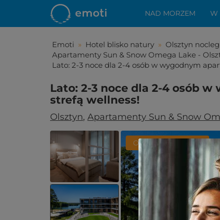
NAD MORZEM
W
Emoti
»
Hotel blisko natury
»
Olsztyn nocleg
Apartamenty Sun & Snow Omega Lake - Olsz
Lato: 2-3 noce dla 2-4 osób w wygodnym apart
Lato: 2-3 noce dla 2-4 osób 
strefą wellness!
Olsztyn
,
Apartamenty Sun & Snow Ome
Obowiązuje w LATO
Spodo
Zostało Ci z