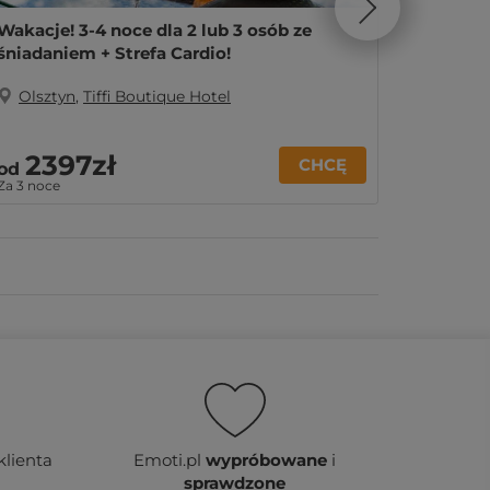
Wakacje! 3-4 noce dla 2 lub 3 osób ze
1-3 noc
śniadaniem + Strefa Cardio!
Cardio!
Olsztyn
,
Tiffi Boutique Hotel
Olszt
2397zł
44
CHCĘ
od
od
Za 3 noce
za noc
klienta
Emoti.pl
wypróbowane
i
sprawdzone