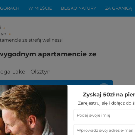
 GÓRACH
W MIEŚCIE
BLISKO NATURY
ZA GRANICĄ
i
»
tyn
»
amencie ze strefą wellness!
w wygodnym apartamencie ze
ga Lake - Olsztyn
Zyskaj 50zł na pie
Zarejestruj się i dołącz do
bała Ci się ta oferta?
aledwie kilka kroków do niezwykłego
wypoczynku