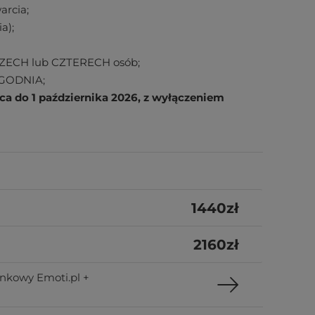
arcia;
a);
RZECH lub CZTERECH osób;
YGODNIA;
ipca do 1 października 2026, z wyłączeniem
1440
zł
2160
zł
nkowy Emoti.pl +