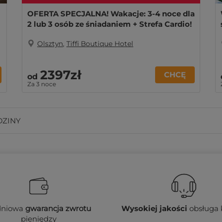
OFERTA SPECJALNA! Wakacje: 3-4 noce dla
2 lub 3 osób ze śniadaniem + Strefa Cardio!
Olsztyn
,
Tiffi Boutique Hotel
2397zł
CHCĘ
od
Za 3 noce
DZINY
dniowa
gwarancja zwrotu
Wysokiej jakości
obsługa 
pieniędzy