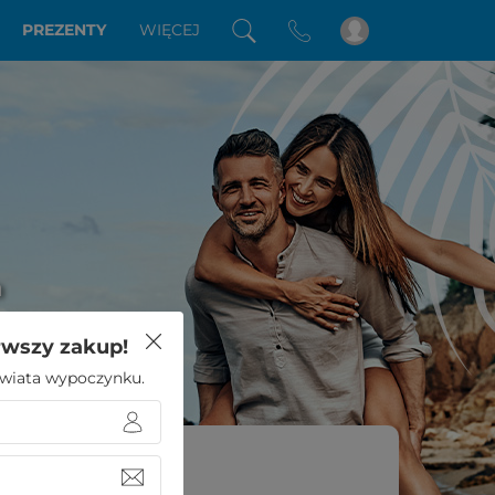
PREZENTY
WIĘCEJ
a
rwszy zakup!
 świata wypoczynku.