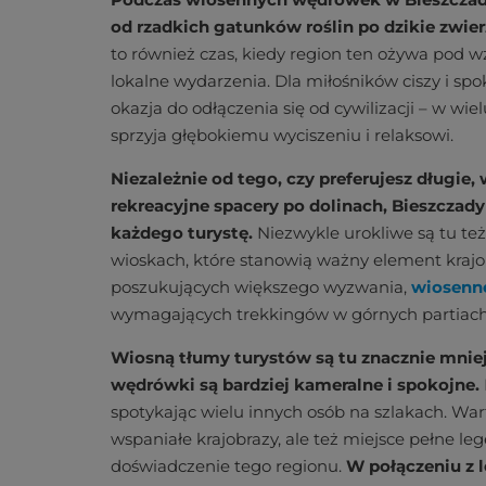
od rzadkich gatunków roślin po dzikie zwierzę
to również czas, kiedy region ten ożywa pod wz
lokalne wydarzenia. Dla miłośników ciszy i sp
okazja do odłączenia się od cywilizacji – w wi
sprzyja głębokiemu wyciszeniu i relaksowi.
Niezależnie od tego, czy preferujesz długie,
rekreacyjne spacery po dolinach, Bieszczady
każdego turystę.
Niezwykle urokliwe są tu też
wioskach, które stanowią ważny element krajobr
poszukujących większego wyzwania,
wiosenn
wymagających trekkingów w górnych partiach,
Wiosną tłumy turystów są tu znacznie mniej
wędrówki są bardziej kameralne i spokojne.
spotykając wielu innych osób na szlakach. Wart
wspaniałe krajobrazy, ale też miejsce pełne le
doświadczenie tego regionu.
W połączeniu z 