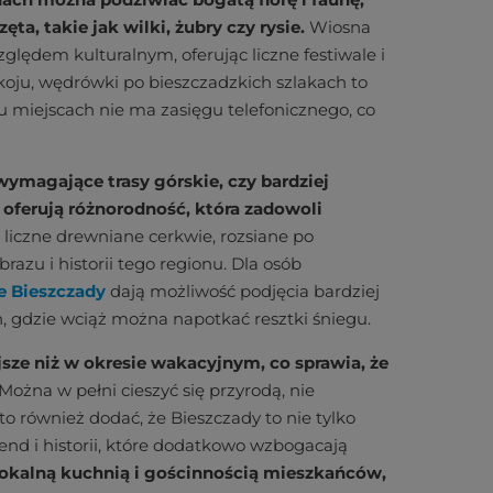
ta, takie jak wilki, żubry czy rysie.
Wiosna
ględem kulturalnym, oferując liczne festiwale i
okoju, wędrówki po bieszczadzkich szlakach to
elu miejscach nie ma zasięgu telefonicznego, co
 wymagające trasy górskie, czy bardziej
 oferują różnorodność, która zadowoli
 liczne drewniane cerkwie, rozsiane po
azu i historii tego regionu. Dla osób
e Bieszczady
dają możliwość podjęcia bardziej
 gdzie wciąż można napotkać resztki śniegu.
sze niż w okresie wakacyjnym, co sprawia, że
Można w pełni cieszyć się przyrodą, nie
o również dodać, że Bieszczady to nie tylko
gend i historii, które dodatkowo wzbogacają
lokalną kuchnią i gościnnością mieszkańców,