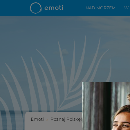
NAD MORZEM
W
Emoti
»
Poznaj Polskę!
»
Wiosenny wypoczy