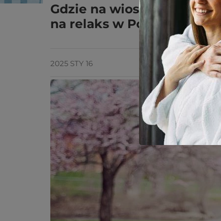
Gdzie na wiosenny wypocz
na relaks w Polsce
2025 STY 16