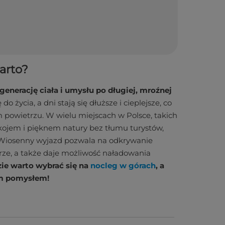
arto?
enerację ciała i umysłu po długiej, mroźnej
o życia, a dni stają się dłuższe i cieplejsze, co
owietrzu. W wielu miejscach w Polsce, takich
spokojem i pięknem natury bez tłumu turystów,
. Wiosenny wyjazd pozwala na odkrywanie
rze, a także daje możliwość naładowania
ie warto wybrać się na
nocleg w górach
, a
m pomysłem!