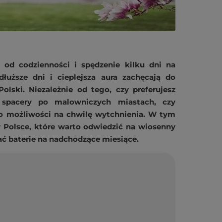
 od codzienności i spędzenie kilku dni na
dłuższe dni i cieplejsza aura zachęcają do
lski. Niezależnie od tego, czy preferujesz
 spacery po malowniczych miastach, czy
o możliwości na chwilę wytchnienia. W tym
 Polsce, które warto odwiedzić na wiosenny
ć baterie na nadchodzące miesiące.