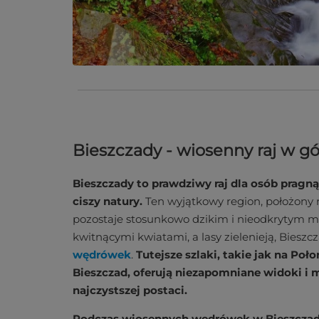
Bieszczady - wiosenny raj w gó
Bieszczady to prawdziwy raj dla osób pragną
ciszy natury.
Ten wyjątkowy region, położony
pozostaje stosunkowo dzikim i nieodkrytym mi
kwitnącymi kwiatami, a lasy zielenieją, Biesz
wędrówek
.
Tutejsze szlaki, takie jak na Poł
Bieszczad, oferują niezapomniane widoki i 
najczystszej postaci.
Podczas wiosennych wędrówek w Bieszczada