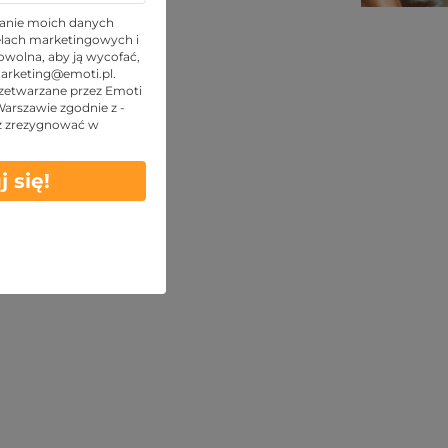
TOP oferty
anie moich danych
lach marketingowych i
wolna, aby ją wycofać,
arketing@emoti.pl
.
zetwarzane przez Emoti
 Warszawie zgodnie z -
z zrezygnować w
j się!