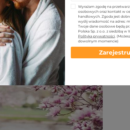
ynek? Najlepsze miejsca
Wyrażam zgodę na przetwarz
osobowych oraz kontakt w ce
handlowych. Zgoda jest dobro
wyślij wiadomość na adres:
m
Twoje dane osobowe będą pr
Polska Sp. z o.o. z siedzibą w
Udostępnij znajomym!
Polityką prywatności
.
(Możes
dowolnym momencie)
Zarejestru