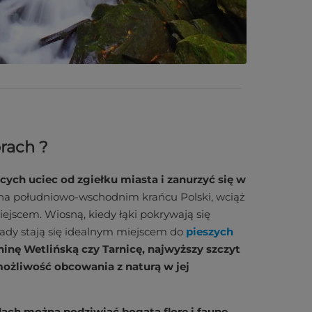
rach ?
cych uciec od zgiełku miasta i zanurzyć się w
 na południowo-wschodnim krańcu Polski, wciąż
ejscem. Wiosną, kiedy łąki pokrywają się
czady stają się idealnym miejscem do
pieszych
oninę Wetlińską czy Tarnicę, najwyższy szczyt
możliwość obcowania z naturą w jej
ch można podziwiać bogatą florę i faunę,