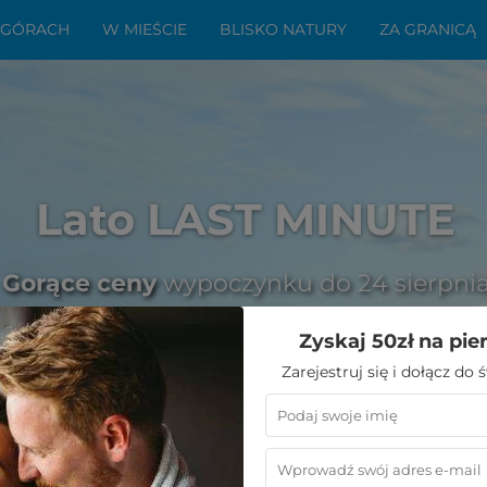
 GÓRACH
W MIEŚCIE
BLISKO NATURY
ZA GRANICĄ
Lato LAST MINUTE
Gorące ceny
wypoczynku do 24 sierpni
Zyskaj 50zł na pie
Zarejestruj się i dołącz do
nek w Polsce