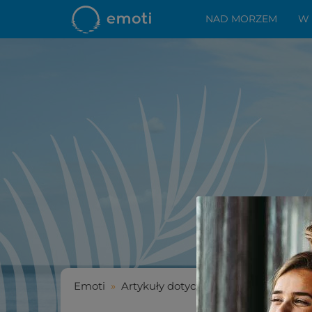
NAD MORZEM
W
Emoti
»
Artykuły dotyczące wakacyjnych por