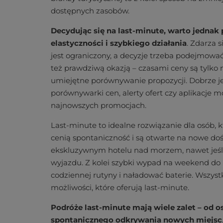
dostępnych zasobów.
Decydując się na last-minute, warto jednak
elastyczności i szybkiego działania
. Zdarza 
jest ograniczony, a decyzje trzeba podejmować
też prawdziwą okazją – czasami ceny są tylko 
umiejętne porównywanie propozycji. Dobrze jest
porównywarki cen, alerty ofert czy aplikacje m
najnowszych promocjach.
Last-minute to idealne rozwiązanie dla osób, 
cenią spontaniczność i są otwarte na nowe do
ekskluzywnym hotelu nad morzem, nawet jeśli
wyjazdu. Z kolei szybki wypad na weekend do 
codziennej rutyny i naładować baterie. Wszystk
możliwości, które oferują last-minute.
Podróże last-minute mają wiele zalet – od
spontanicznego odkrywania nowych miejsc