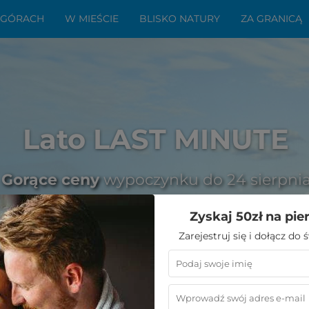
 GÓRACH
W MIEŚCIE
BLISKO NATURY
ZA GRANICĄ
Lato LAST MINUTE
Gorące ceny
wypoczynku do 24 sierpni
Zyskaj 50zł na pie
Zarejestruj się i dołącz do
ad
»
Jak zmaksymalizować korzyści z rezerwacji last-minut