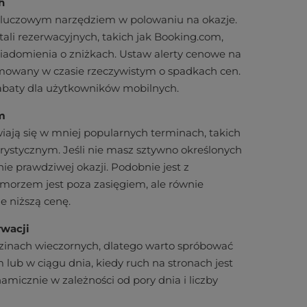
h
t kluczowym narzędziem w polowaniu na okazje.
tali rezerwacyjnych, takich jak Booking.com,
wiadomienia o zniżkach. Ustaw alerty cenowe na
ormowany w czasie rzeczywistym o spadkach cen.
 rabaty dla użytkowników mobilnych.
m
wiają się w mniej popularnych terminach, takich
rystycznym. Jeśli nie masz sztywno określonych
ie prawdziwej okazji. Podobnie jest z
morzem jest poza zasięgiem, ale równie
e niższą cenę.
rwacji
dzinach wieczornych, dlatego warto spróbować
ub w ciągu dnia, kiedy ruch na stronach jest
amicznie w zależności od pory dnia i liczby