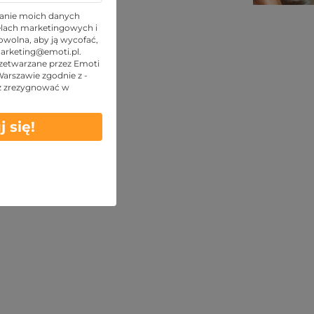
TOP oferty
anie moich danych
lach marketingowych i
wolna, aby ją wycofać,
arketing@emoti.pl
.
zetwarzane przez Emoti
 Warszawie zgodnie z -
z zrezygnować w
j się!