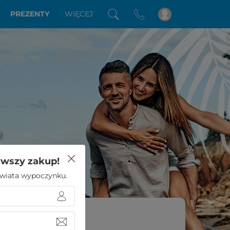
PREZENTY
WIĘCEJ
a
rwszy zakup!
 świata wypoczynku.
e?