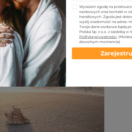
ści z rezerwacji last-
Wyrażam zgodę na przetwarz
osobowych oraz kontakt w ce
handlowych. Zgoda jest dobro
wyślij wiadomość na adres:
m
Twoje dane osobowe będą pr
Polska Sp. z o.o. z siedzibą w
Udostępnij znajomym!
Polityką prywatności
.
(Możes
dowolnym momencie)
Zarejestru