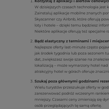
Korzystaj z aplikacji i alertów cenowyc
W dzisiejszych czasach technologia jes
Zainstaluj aplikacje mobilne znanych por
Skyscanner czy Airbnb, które oferują po
loty i hotele – dzięki temu będziesz inf
Niektóre aplikacje oferują też specjalne
Bądź elastyczny z terminami i miejsce
Najlepsze oferty last-minute często poja
jak środek tygodnia lub poza sezonem tu
dat, zwiększasz swoje szanse na znalezien
lokalizacją – może wymarzony hotel nad 
atrakcyjny hotel w górach oferuje znaczni
Szukaj poza głównymi godzinami reze
Wielu turystów przeszukuje oferty w go
zarezerwować podróż wczesnym rankiem l
mniejszy. Czasami ceny zmieniają się dyn
osób przeglądających tę samą ofertę.