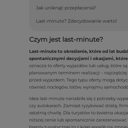
Jak uniknąć przepłacenia?
Last-minute? Zdecydowanie warto!
Czym jest last-minute?
Last-minute to określenie, które od lat budz
spontanicznymi decyzjami i okazjami, które 
oznacza to oferty wyjazdów lub usług, które s
planowanym terminem realizacji – najczęściej 
przed wyjazdem. Tego typu oferty mogą dotycz
również noclegów, lotów, wynajmu samochodów,
Idea last-minute narodziła się z potrzeby wyp
czy autokarach. Zamiast ryzykować stratę, fir
ostatnią chwilę. Dla turystów to świetna okazj
niższej cenie lub spontanicznie zarezerwow
branży turystycznej to z kolei sposób na zmni