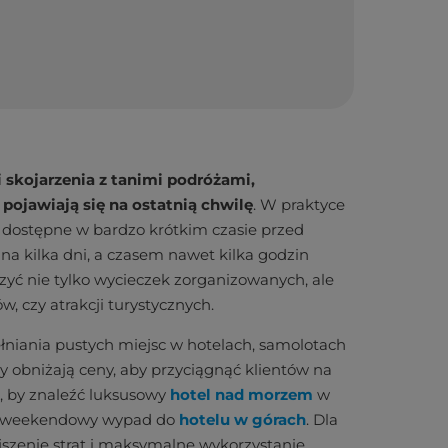
i skojarzenia z tanimi podróżami,
pojawiają się na ostatnią chwilę
. W praktyce
ą dostępne w bardzo krótkim czasie przed
na kilka dni, a czasem nawet kilka godzin
yć nie tylko wycieczek zorganizowanych, ale
 czy atrakcji turystycznych.
ełniania pustych miejsc w hotelach, samolotach
my obniżają ceny, aby przyciągnąć klientów na
a, by znaleźć luksusowy
hotel nad morzem
w
ać weekendowy wypad do
hotelu w górach
. Dla
ejszenie strat i maksymalne wykorzystanie