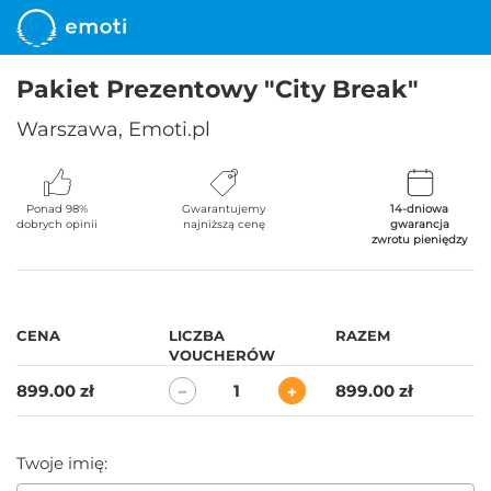
Pakiet Prezentowy "City Break"
Warszawa, Emoti.pl
Ponad 98%
Gwarantujemy
14-dniowa
dobrych opinii
najniższą cenę
gwarancja
zwrotu pieniędzy
CENA
LICZBA
RAZEM
VOUCHERÓW
899.00 zł
1
899.00 zł
−
+
Twoje imię: