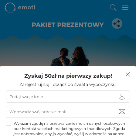
Spodobała Ci się ta oferta?
Zyskaj 50zł na pierwszy zakup!
Zostało Ci zaledwie kilka kroków do niezwykłego
Zarejestruj się i dołącz do świata wypoczynku.
wypoczynku
KUPUJĘ
Wyrażam zgodę na przetwarzanie moich danych osobowych
oraz kontakt w celach marketingowych i handlowych. Zgoda
jest dobrowolna, aby ją wycofać, wyślij wiadomość na adres: