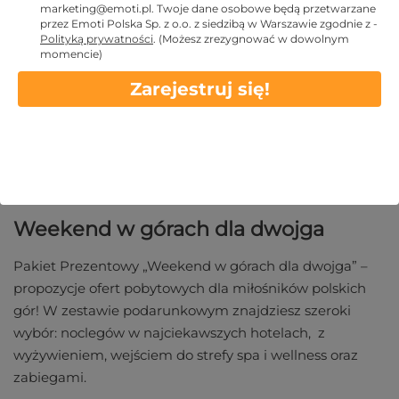
marketing@emoti.pl
. Twoje dane osobowe będą przetwarzane
przez Emoti Polska Sp. z o.o. z siedzibą w Warszawie zgodnie z -
Polityką prywatności
.
(Możesz zrezygnować w dowolnym
momencie)
Pakiet Prezentowy "Weekend w
górach dla dwojga"
Zarejestruj się!
Opis
Warunki
Weekend w górach dla dwojga
Pakiet Prezentowy „Weekend w górach dla dwojga” –
propozycje ofert pobytowych dla miłośników polskich
gór! W zestawie podarunkowym znajdziesz szeroki
wybór: noclegów w najciekawszych hotelach, z
wyżywieniem, wejściem do strefy spa i wellness oraz
zabiegami.