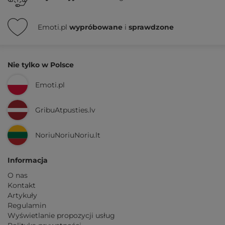
Emoti.pl
wypróbowane
i
sprawdzone
Nie tylko w Polsce
Emoti.pl
GribuAtpusties.lv
NoriuNoriuNoriu.lt
Informacja
O nas
Kontakt
Artykuły
Regulamin
Wyświetlanie propozycji usług