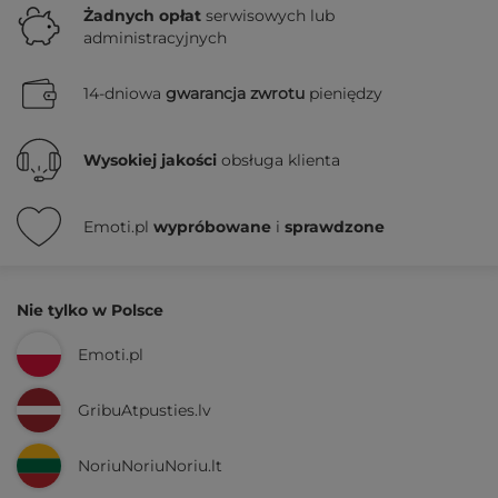
Żadnych
opłat
serwisowych lub
administracyjnych
14-dniowa
gwarancja zwrotu
pieniędzy
Wysokiej jakości
obsługa klienta
Emoti.pl
wypróbowane
i
sprawdzone
Nie tylko w Polsce
Emoti.pl
GribuAtpusties.lv
NoriuNoriuNoriu.lt