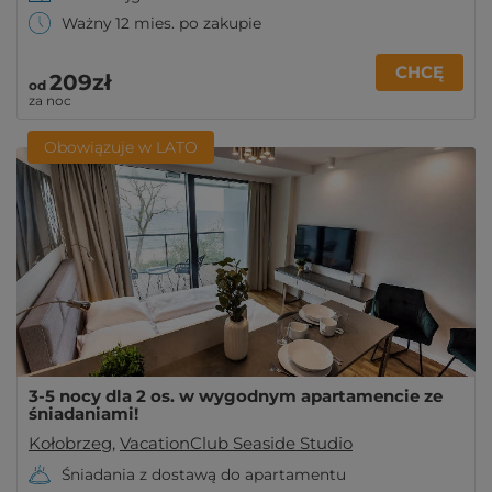
Ważny 12 mies. po zakupie
CHCĘ
209zł
od
za noc
Obowiązuje w LATO
3-5 nocy dla 2 os. w wygodnym apartamencie ze
śniadaniami!
Kołobrzeg
,
VacationClub Seaside Studio
Śniadania z dostawą do apartamentu