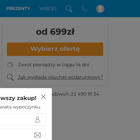
PREZENTY
WIĘCEJ
od 699
zł
Wybierz ofertę
Zwrot pieniędzy w ciągu 14 dni
Jak wygląda voucher podarunkowy?
Masz pytania?
Zadzwoń:
22 490 91 34
rwszy zakup!
 świata wypoczynku.