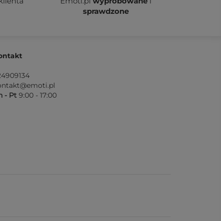
klienta
Emoti.pl
wypróbowane
i
sprawdzone
ontakt
24909134
ontakt@emoti.pl
 - Pt
9:00 - 17:00