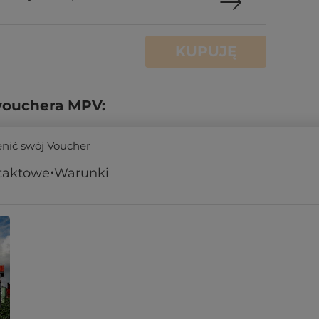
KUPUJĘ
vouchera MPV:
enić swój Voucher
taktowe
Warunki