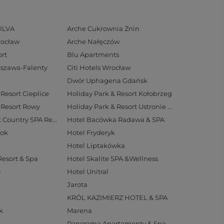
ILVA
Arche Cukrownia Żnin
rocław
Arche Nałęczów
rt
Blu Apartments
arszawa-Falenty
Citi Hotels Wrocław
Dwór Uphagena Gdańsk
Resort Cieplice
Holiday Park & Resort Kołobrzeg
 Resort Rowy
Holiday Park & Resort Ustronie Morskie
Hotel Aubrecht Country SPA Resort
Hotel Bacówka Radawa & SPA
tok
Hotel Fryderyk
Hotel Liptakówka
Resort & Spa
Hotel Skalite SPA &Wellness
o
Hotel Unitral
Jarota
KRÓL KAZIMIERZ HOTEL & SPA
k
Marena
Panorama Apartamenty & Spa