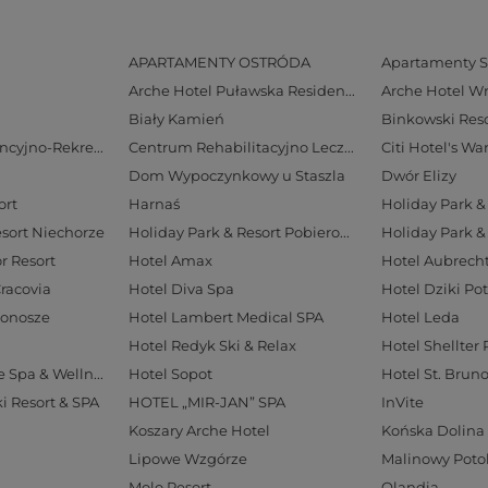
APARTAMENTY OSTRÓDA
Apartamenty S
Arche Hotel Puławska Residence
Arche Hotel W
Biały Kamień
Binkowski Reso
Centrum Konferencyjno-Rekreacyjne Geovita w Zakopanem
Centrum Rehabilitacyjno Lecznicze Rezydencja LIVE
Citi Hotel's W
Dom Wypoczynkowy u Staszla
Dwór Elizy
ort
Harnaś
Holiday Park & 
esort Niechorze
Holiday Park & Resort Pobierowo
Holiday Park &
r Resort
Hotel Amax
Cracovia
Hotel Diva Spa
Hotel Dziki Po
konosze
Hotel Lambert Medical SPA
Hotel Leda
Hotel Redyk Ski & Relax
Hotel Shellter 
Hotel Solar Palace Spa & Wellness
Hotel Sopot
Hotel St. Brun
ki Resort & SPA
HOTEL „MIR-JAN” SPA
InVite
Koszary Arche Hotel
Końska Dolina
Lipowe Wzgórze
Malinowy Poto
Molo Resort
Olandia