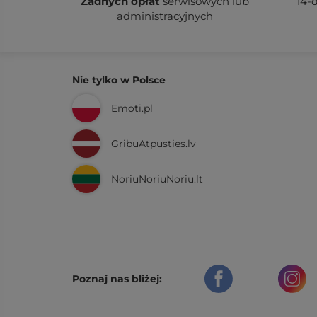
Żadnych
opłat
serwisowych lub
14-
administracyjnych
Nie tylko w Polsce
Emoti.pl
GribuAtpusties.lv
NoriuNoriuNoriu.lt
Poznaj nas bliżej: