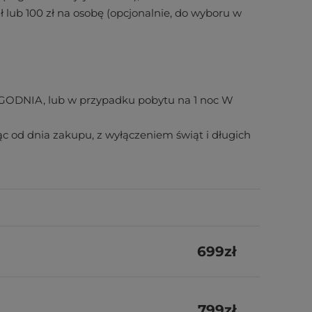
ł lub 100 zł na osobę (opcjonalnie, do wyboru w
GODNIA, lub w przypadku pobytu na 1 noc W
cząc od dnia zakupu, z wyłączeniem świąt i długich
699
zł
799
zł