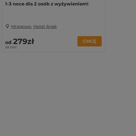
1-3 noce dla 2 osób z wyżywieniem!
Mrągowo
,
Hotel Anek
279zł
CHCĘ
od
za noc