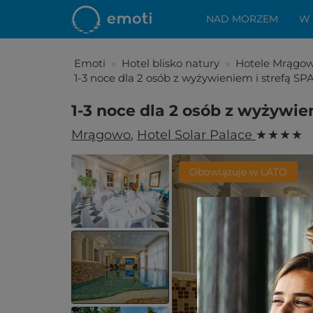
NAD MORZEM
W
Emoti
»
Hotel blisko natury
»
Hotele Mrągo
1-3 noce dla 2 osób z wyżywieniem i strefą SPA
1-3 noce dla 2 osób z wyżywie
Mrągowo
,
Hotel Solar Palace
★ ★ ★ ★
Obowiązuje w LATO
Spodo
Zostało Ci z