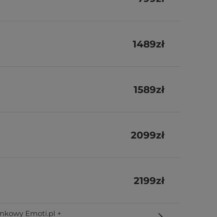
1489
zł
1589
zł
2099
zł
2199
zł
nkowy Emoti.pl +