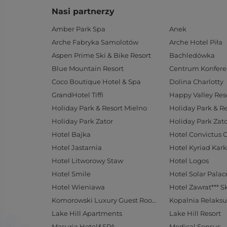
Nasi partnerzy
Amber Park Spa
Anek
Arche Fabryka Samolotów
Arche Hotel Piła
Aspen Prime Ski & Bike Resort
Bachledówka
Blue Mountain Resort
Coco Boutique Hotel & Spa
Dolina Charlotty
GrandHotel Tiffi
Happy Valley Res
Holiday Park & Resort Mielno
Holiday Park & R
Holiday Park Zator
Holiday Park Zato
Hotel Bajka
Hotel Convictus 
Hotel Jastarnia
Hotel Kyriad Kar
Hotel Litworowy Staw
Hotel Logos
Hotel Smile
Hotel Wieniawa
Hotel Zawrat*** S
Komorowski Luxury Guest Rooms
Kopalnia Relaksu
Lake Hill Apartments
Lake Hill Resort
Masuria Hotel&SPA
Medical Sensus