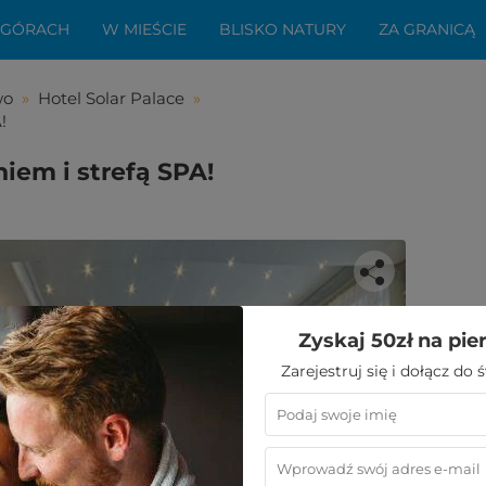
 GÓRACH
W MIEŚCIE
BLISKO NATURY
ZA GRANICĄ
wo
»
Hotel Solar Palace
»
!
niem i strefą SPA!
Zyskaj 50zł na pie
bała Ci się ta oferta?
Zarejestruj się i dołącz do
aledwie kilka kroków do niezwykłego
wypoczynku