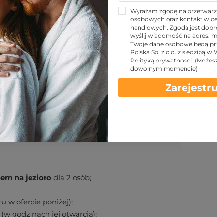
Wyrażam zgodę na przetwarz
osobowych oraz kontakt w ce
handlowych. Zgoda jest dobro
wyślij wiadomość na adres:
m
KUPUJĘ
Twoje dane osobowe będą pr
Polska Sp. z o.o. z siedzibą w
Polityką prywatności
.
(Możes
dowolnym momencie)
Zarejestru
 kontaktowe
Warunki
iem na jezioro
dla 2 osób;
u w ofercie poniżej);
(w godzinach jej otwarcia);