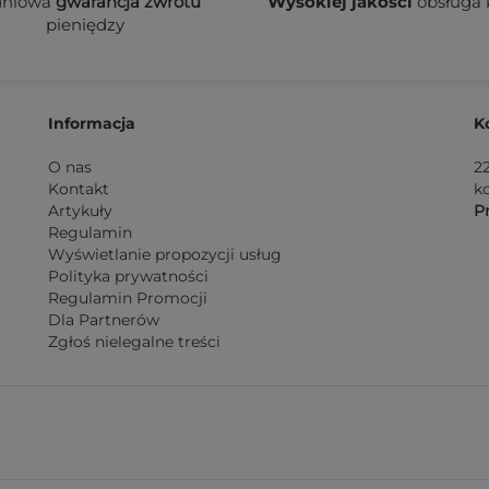
dniowa
gwarancja zwrotu
Wysokiej jakości
obsługa 
pieniędzy
Informacja
K
O nas
2
Kontakt
k
Artykuły
Pn
Regulamin
Wyświetlanie propozycji usług
Polityka prywatności
Regulamin Promocji
Dla Partnerów
Zgłoś nielegalne treści