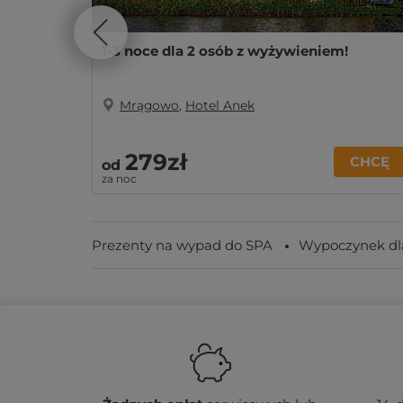
1-3 noce dla 2 osób z wyżywieniem!
Mrągowo
,
Hotel Anek
279zł
CHCĘ
od
za noc
Prezenty na wypad do SPA
Wypoczynek dl