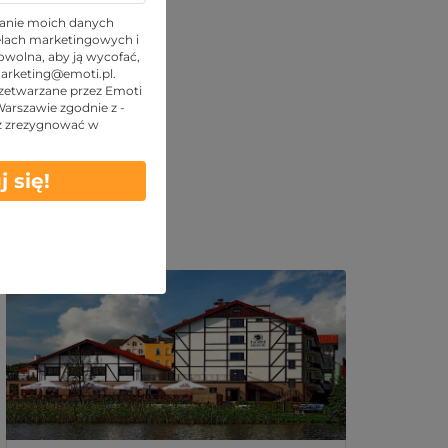
anie moich danych
lach marketingowych i
wolna, aby ją wycofać,
arketing@emoti.pl
.
zetwarzane przez Emoti
 Warszawie zgodnie z -
z zrezygnować w
j się!
Podobne oferty: