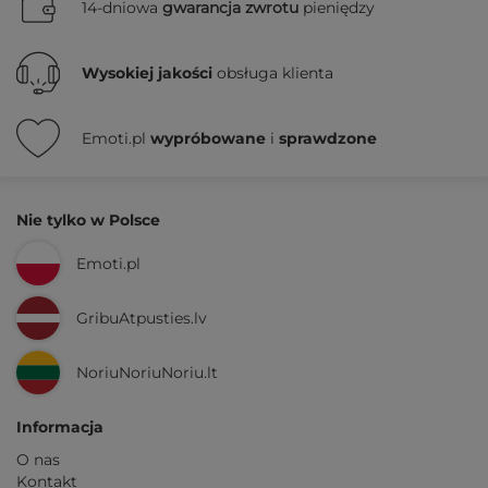
14-dniowa
gwarancja zwrotu
pieniędzy
Wysokiej jakości
obsługa klienta
Emoti.pl
wypróbowane
i
sprawdzone
Nie tylko w Polsce
Emoti.pl
GribuAtpusties.lv
NoriuNoriuNoriu.lt
Informacja
O nas
Kontakt