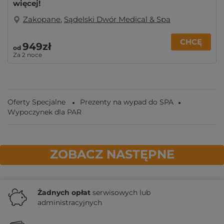
więcej!
Zakopane
,
Sądelski Dwór Medical & Spa
CHCĘ
949zł
od
Za 2 noce
Oferty Specjalne
Prezenty na wypad do SPA
Wypoczynek dla PAR
ZOBACZ NASTĘPNE
Żadnych
opłat
serwisowych lub
administracyjnych