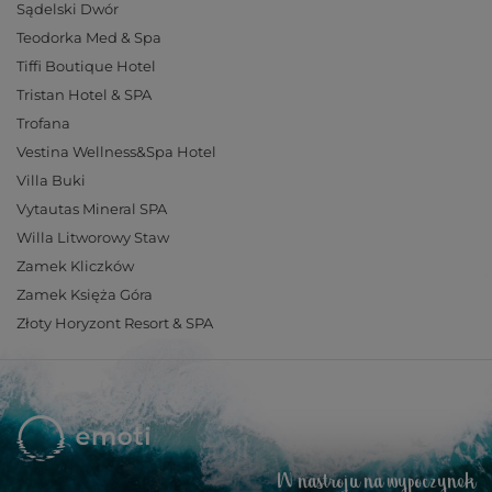
Sądelski Dwór
Teodorka Med & Spa
Tiffi Boutique Hotel
Tristan Hotel & SPA
Trofana
Vestina Wellness&Spa Hotel
Villa Buki
Vytautas Mineral SPA
Willa Litworowy Staw
Zamek Kliczków
Zamek Księża Góra
Złoty Horyzont Resort & SPA
W nastroju na wypoczynek