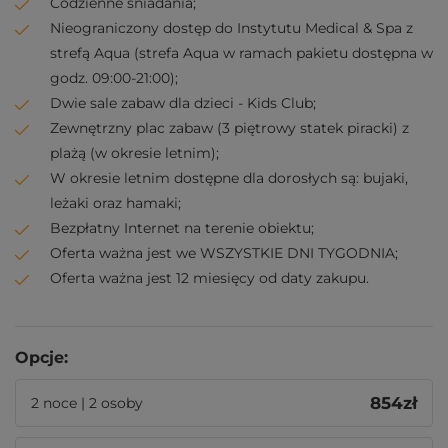
Codzienne śniadania;
Nieograniczony dostęp do Instytutu Medical & Spa z
strefą Aqua (strefa Aqua w ramach pakietu dostępna w
godz. 09:00-21:00);
Dwie sale zabaw dla dzieci - Kids Club;
Zewnętrzny plac zabaw (3 piętrowy statek piracki) z
plażą (w okresie letnim);
W okresie letnim dostępne dla dorosłych są: bujaki,
leżaki oraz hamaki;
Bezpłatny Internet na terenie obiektu;
Oferta ważna jest we WSZYSTKIE DNI TYGODNIA;
Oferta ważna jest 12 miesięcy od daty zakupu.
Opcje:
854
zł
2 noce | 2 osoby