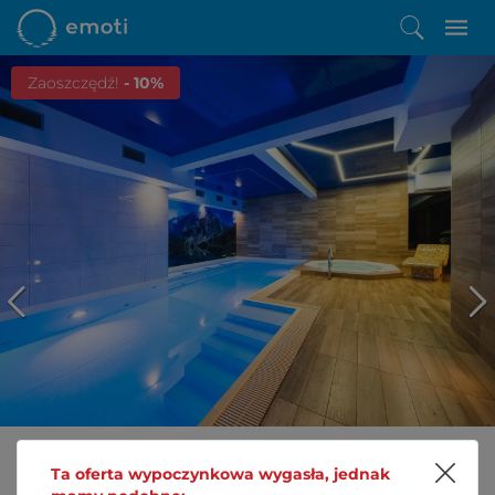
Zaoszczędź!
- 10%
Ta oferta wypoczynkowa wygasła, jednak