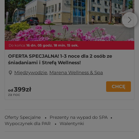
Do końca:
16
dn.
05
godz.
18
min.
15
sek.
OFERTA SPECJALNA! 1-3 noce dla 2 osób ze
śniadaniami i Strefą Wellness!
Międzywodzie
,
Marena Wellness & Spa
CHCĘ
399zł
od
za noc
Oferty Specjalne
Prezenty na wypad do SPA
Wypoczynek dla PAR
Walentynki