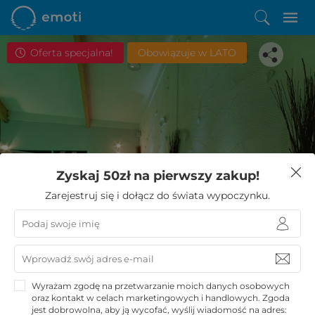
Oferta specjalna!
Obowiązuje w LATO
Spodobała Ci się ta oferta?
Zyskaj 50zł na pierwszy zakup!
Zostało Ci zaledwie kilka kroków do niezwykłego
Zarejestruj się i dołącz do świata wypoczynku.
wypoczynku
KUPUJĘ
Wyrażam zgodę na przetwarzanie moich danych osobowych
oraz kontakt w celach marketingowych i handlowych. Zgoda
jest dobrowolna, aby ją wycofać, wyślij wiadomość na adres: