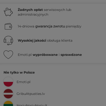
Żadnych
opłat
serwisowych lub
administracyjnych
14-dniowa
gwarancja zwrotu
pieniędzy
Wysokiej jakości
obsługa klienta
Emoti.pl
wypróbowane
i
sprawdzone
Nie tylko w Polsce
Emoti.pl
GribuAtpusties.lv
NoriuNoriuNoriu.lt