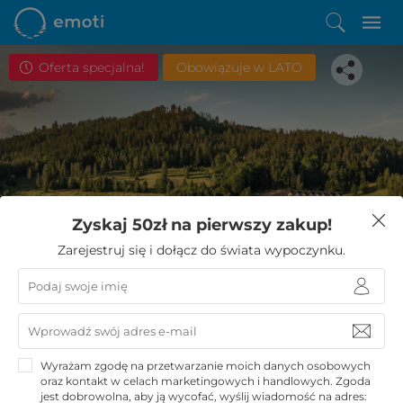
Oferta specjalna!
Obowiązuje w LATO
Spodobała Ci się ta oferta?
Zyskaj 50zł na pierwszy zakup!
Zostało Ci zaledwie kilka kroków do niezwykłego
Zarejestruj się i dołącz do świata wypoczynku.
wypoczynku
KUPUJĘ
Wyrażam zgodę na przetwarzanie moich danych osobowych
oraz kontakt w celach marketingowych i handlowych. Zgoda
jest dobrowolna, aby ją wycofać, wyślij wiadomość na adres: