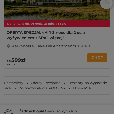
Do końca:
17
dn.
08
godz.
25
min.
42
sek.
OFERTA SPECJALNA! 1-3 noce dla 2 os. z
wyżywieniem + SPA i więcej!
Karkonosze
,
Lake Hill Apartments
★ ★ ★ ★
CHCĘ
599zł
od
za noc
Bestsellery
Oferty Specjalne
Prezenty na wypad do
SPA
Wypoczynek dla RODZINY
Nowy Rok
Żadnych
opłat
serwisowych lub