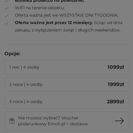
Butelka prosecco na powitanie;
WIFI na terenie obiektu;
Oferta ważna jest we WSZYSTKIE DNI TYGODNIA;
Oferta ważna jest przez 12 miesięcy
, licząc od dnia
zakupu, z wyłączeniem świąt i długich weekendów.
Opcje:
1099
zł
1 noc | 4 osoby
1999
zł
2 noce | 4 osoby
2899
zł
3 noce | 4 osoby
Nie możesz wybrać? Voucher
podarunkowy Emoti.pl + dostawa