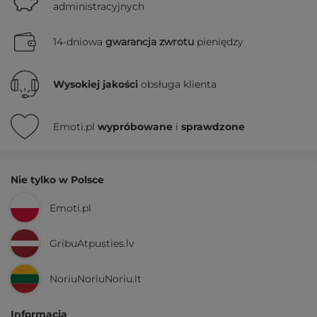
administracyjnych
14-dniowa
gwarancja zwrotu
pieniędzy
Wysokiej jakości
obsługa klienta
Emoti.pl
wypróbowane
i
sprawdzone
Nie tylko w Polsce
Emoti.pl
GribuAtpusties.lv
NoriuNoriuNoriu.lt
Informacja