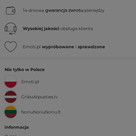
14-dniowa
gwarancja zwrotu
pieniędzy
Wysokiej jakości
obsługa klienta
Emoti.pl
wypróbowane
i
sprawdzone
Nie tylko w Polsce
Emoti.pl
GribuAtpusties.lv
NoriuNoriuNoriu.lt
Informacja