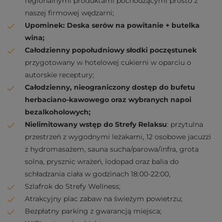
regionalnymi produktami pochodzącymi prosto z
naszej firmowej wędzarni;
Upominek: Deska serów na powitanie + butelka
wina;
Całodzienny popołudniowy słodki poczęstunek
przygotowany w hotelowej cukierni w oparciu o
autorskie receptury;
Całodzienny, nieograniczony dostęp do bufetu
herbaciano-kawowego oraz wybranych napoi
bezalkoholowych;
Nielimitowany wstęp do Strefy Relaksu
: przytulna
przestrzeń z wygodnymi leżakami, 12 osobowe jacuzzi
z hydromasażem, sauna sucha/parowa/infra, grota
solna, prysznic wrażeń, lodopad oraz balia do
schładzania ciała w godzinach 18:00-22:00,
Szlafrok do Strefy Wellness;
Atrakcyjny plac zabaw na świeżym powietrzu;
Bezpłatny parking z gwarancją miejsca;