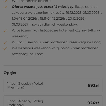
WIFI na terenie obiektu;
Oferta ważna jest przez 12 miesięcy
, licząc od dnia
zakupu, z wyłączeniem okresów: 19.12.2025-01.03.2026r.,
1.04-19.04.2026r., 15.11-04.12.2026r., 20.12.2026-
01.03.2027r., świąt i długich weekendów;
W październiku i listopadzie hotel jest czynny tylko w
weekendy;
W lipcu i sierpniu brak możliwości rezerwacji na 1 noc;
We wrześniu weekendowo tj. pt-nd - brak możliwości
rezerwacji na 1 noc.
Opcje:
1 noc | 3 osoby (Pokój
693
zł
Premium)
1 noc | 4 osoby (Pokój
924
zł
Rodzinny)