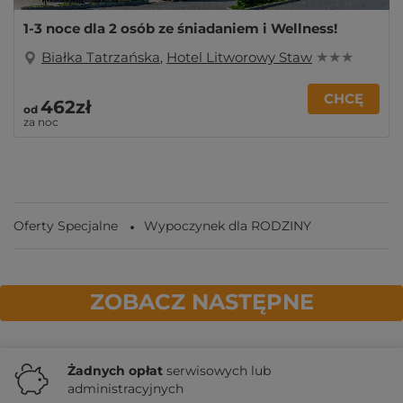
1-3 noce dla 2 osób ze śniadaniem i Wellness!
Białka Tatrzańska
,
Hotel Litworowy Staw
★ ★ ★
CHCĘ
462zł
od
za noc
Oferty Specjalne
Wypoczynek dla RODZINY
ZOBACZ NASTĘPNE
Żadnych
opłat
serwisowych lub
administracyjnych