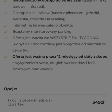
Nieograniczony dostęp do Strefy Saun
(sauna fińska,
parowa i infra red);
Dostęp do sali zabaw (basen z piłeczkami, jeździki,
siedziska, stoliczki i krzesełka);
Internet na terenie całego obiektu;
Bezpłatny monitorowany parking;
Oferta jest ważna we WSZYSTKIE DNI TYGODNIA,
(Pobyt na 1 noc możliwy jest wyłącznie od niedzieli do
czwartku);
Oferta jest ważna przez 12 miesięcy od daty zakupu
,
z wyłączeniem świąt, długich weekendów i ferii
zimowych oraz wakacji.
Opcje:
1 noc | 2 osoby (niedziela-
349
zł
czwartek)