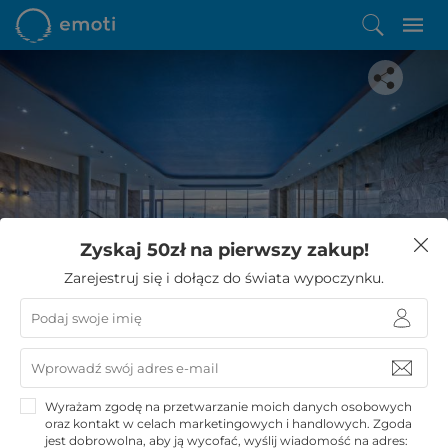
Spodobała Ci się ta oferta?
Zyskaj 50zł na pierwszy zakup!
Zostało Ci zaledwie kilka kroków do niezwykłego
Zarejestruj się i dołącz do świata wypoczynku.
wypoczynku
KUPUJĘ
Wyrażam zgodę na przetwarzanie moich danych osobowych
oraz kontakt w celach marketingowych i handlowych. Zgoda
jest dobrowolna, aby ją wycofać, wyślij wiadomość na adres: