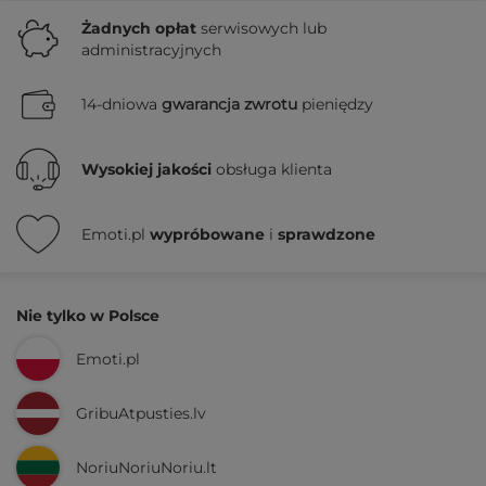
Żadnych
opłat
serwisowych lub
administracyjnych
14-dniowa
gwarancja zwrotu
pieniędzy
Wysokiej jakości
obsługa klienta
Emoti.pl
wypróbowane
i
sprawdzone
Nie tylko w Polsce
Emoti.pl
GribuAtpusties.lv
NoriuNoriuNoriu.lt