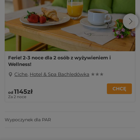
Ferie! 2-3 noce dla 2 osób z wyżywieniem i
Wellness!
Ciche
,
Hotel & Spa Bachledówka
★ ★ ★
CHCĘ
1145zł
od
Za 2 noce
Wypoczynek dla PAR